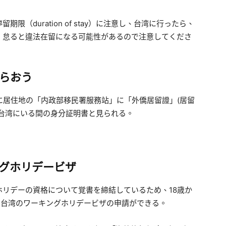
duration of stay）に注意し、台湾に行ったら、
。怠ると違法在留になる可能性があるので注意してくださ
らおう
に居住地の「内政部移民署服務站」に「外僑居留證」(居留
台湾にいる間の身分証明書と見られる。
グホリデービザ
リデーの資格について覚書を締結しているため、18歳か
も台湾のワーキングホリデービザの申請ができる。