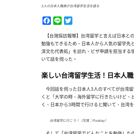
3人の日本人職員が台湾留学生活を語る
Facebook
Line
Twitter
【台灣採訪報導】台湾留学と言えば日本との
勉強もできるため、日本人から人気の留学先
済文化代表処」を訪れ、ビザ申請を担当する
いて話を伺った。
楽しい台湾留学生活！日本人職
今回話を伺った日本人3人のすべてが台湾留
くと「大学の時、海外留学に行きたいけど、
く、日本から3時間で行けると聞いて、台湾
台湾留学に行こう！（写真：Pixabay）
そして「台湾留学でどんなことを勉強したの