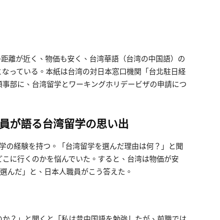
距離が近く、物価も安く、台湾華語（台湾の中国語）の
となっている。本紙は台湾の対日本窓口機関「台北駐日経
領事部に、台湾留学とワーキングホリデービザの申請につ
員が語る台湾留学の思い出
学の経験を持つ。「台湾留学を選んだ理由は何？」と聞
どこに行くのかを悩んでいた。すると、台湾は物価が安
を選んだ」と、日本人職員がこう答えた。
か？」と聞くと「私は昔中国語を勉強したが、前職では