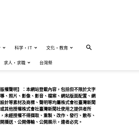
合
科学・IT
文化・教育
求人・求職
台灣祭
版權聲明】：本網站登載內容，包括但不限於文字
導、照片、影像、影音、檔案、網站版面配置、網
設計等素材及商標、聲明等均屬株式會社臺灣新聞
或其他授權株式會社臺灣新聞社使用之提供者所
，未經授權不得擷取、重製、改作、發行、散布、
開播送、公開傳輸、公開展示，違者必究。