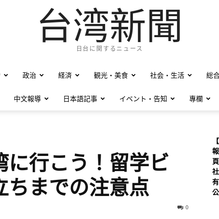
台湾新聞
日台に関するニュース
僑
政治
経済
観光・美食
社会・生活
総
中文報導
日本語記事
イベント・告知
專欄
【
報
湾に行こう！留学ビ
頁
社
立ちまでの注意点
有
公
0