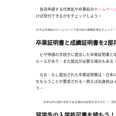
各自申請する代表処や弁事処の
ホームペー
けば受付できるかをチェックしよう。
まずは代表処のホームページで各分処の管轄区域をチェック！
卒業証明書と成績証明書を2部
ビザ申請の手続きに提出した卒業証明書と成
ルールがあり、また提出が必要な場合もある
なお、もし提出された卒業証明書は、日本以
をもらうことが要求される。例えば出身校は
う。
日本以外の国の学校である場合は認証を忘れずに！（写真：P
留学先の入学許可書を読もう！