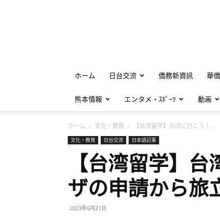
ホーム
日台交流
僑務新資訊
華
熊本情報
エンタメ・ｽﾎﾟｰﾂ
動画
ホーム
文化・教育
【台湾留学】台湾に行こう！...
文化・教育
日台交流
日本語記事
【台湾留学】台
ザの申請から旅
2023年6月21日