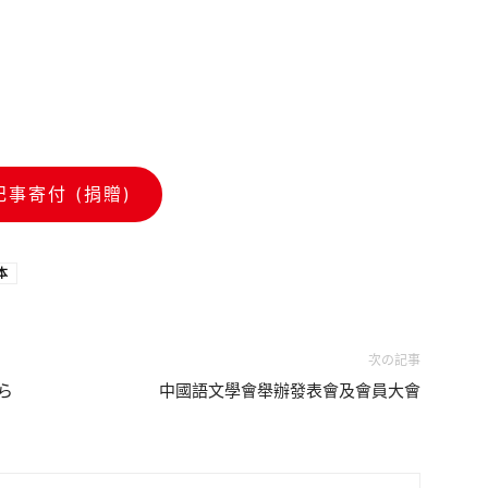
記事寄付 (捐贈)
本
次の記事
ら
中國語文學會舉辦發表會及會員大會