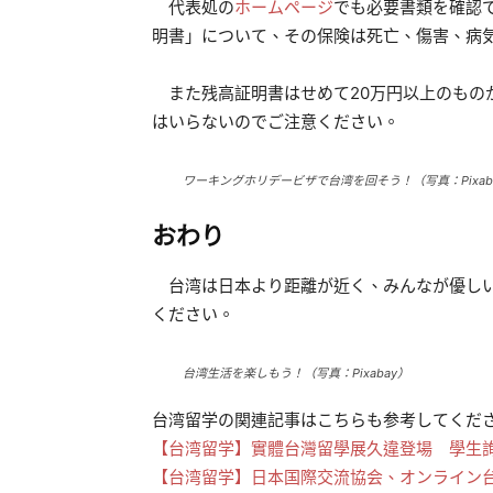
代表処の
ホームページ
でも必要書類を確認
明書」について、その保険は死亡、傷害、病
また残高証明書はせめて20万円以上のもの
はいらないのでご注意ください。
ワーキングホリデービザで台湾を回そう！（写真：Pixab
おわり
台湾は日本より距離が近く、みんなが優しい
ください。
台湾生活を楽しもう！（写真：Pixabay）
台湾留学の関連記事はこちらも参考してくだ
【台湾留学】實體台灣留學展久違登場 學生
【台湾留学】日本国際交流協会、オンライン