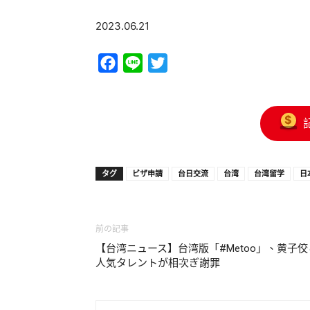
2023.06.21
Facebook
Line
Twitter
タグ
ビザ申請
台日交流
台湾
台湾留学
日
前の記事
【台湾ニュース】台湾版「#Metoo」、黄子佼
人気タレントが相次ぎ謝罪