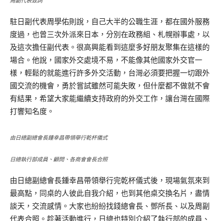
周副代表致詞
駐日副代表周學佑則說，自己大半的公職生涯，都在國外服務
度過，也曾三次外派來日本，分別在政務組、札幌辦事處，以
及這次擔任副代表。很高興能看到這麼多好朋友聚集在這樣的
場合。他說，國家外交處境不易，不能像其他國家外交官一
樣，輕鬆的就能進行許多外交活動，台灣必須要把握一切跟外
國交流的機會，勇於嘗試雖然可能失敗，但什麼都不做就不會
有結果，希望大家能繼續支持政府的外交工作，讓台灣在國際
打響知名度。
由日總副總會長鍾幸昌帶領舉行乾杯儀式
日總執行部成員、顧問、各商會會長合照
由日總副總會長鍾幸昌帶領舉行完乾杯儀式後，現場氣氛來到
最高點，同桌的人彼此自我介紹，也到其他桌交換名片，盡情
談天，交流感情。大家也紛紛找錢總會長、鄧所長、以及周副
代表合照。趁著活動進行，日總也特別介紹了執行部的成員、