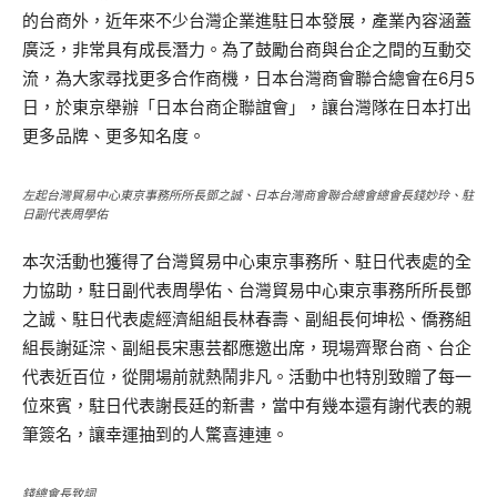
的台商外，近年來不少台灣企業進駐日本發展，產業內容涵蓋
廣泛，非常具有成長潛力。為了鼓勵台商與台企之間的互動交
流，為大家尋找更多合作商機，日本台灣商會聯合總會在6月5
日，於東京舉辦「日本台商企聯誼會」，讓台灣隊在日本打出
更多品牌、更多知名度。
左起台灣貿易中心東京事務所所長鄧之誠、日本台灣商會聯合總會總會長錢妙玲、駐
日副代表周學佑
本次活動也獲得了台灣貿易中心東京事務所、駐日代表處的全
力協助，駐日副代表周學佑、台灣貿易中心東京事務所所長鄧
之誠、駐日代表處經濟組組長林春壽、副組長何坤松、僑務組
組長謝延淙、副組長宋惠芸都應邀出席，現場齊聚台商、台企
代表近百位，從開場前就熱鬧非凡。活動中也特別致贈了每一
位來賓，駐日代表謝長廷的新書，當中有幾本還有謝代表的親
筆簽名，讓幸運抽到的人驚喜連連。
錢總會長致詞