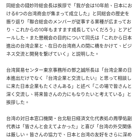
同総会の錢妙玲総会長は挨拶で「我が会は10年前、日本にお
ける6つの台湾商会が集まって成立した」と同総会の歴史を
振り返り「聯合総会のメンバーが従事する業種が広まってお
り、これからの10年もますます成長していくだろう」とアピ
ールした。また懇親会の目的について同氏は「これから日本
進出の台湾企業と、在日の台湾商人の間に橋をかけて、ビジ
ネス交流と開発を繋げていく」と説明した。
台湾貿易センター東京事務所の鄧之誠所長は「台湾企業の日
本進出だけでなく『台湾企業と交流したい』と思って相談し
に来た日本企業もたくさんある」と述べ「この場で皆さんと
深く交流し、将来皆さんの力にもなりたいと考えている」と
挨拶した。
台湾の対日本窓口機関・台北駐日経済文化代表処の周學佑副
代表は「皆さんと会えてよかった」と喜び「台湾の外交関係
は厳しい。皆さんの協力で、日本と台湾の友好をさらに深め