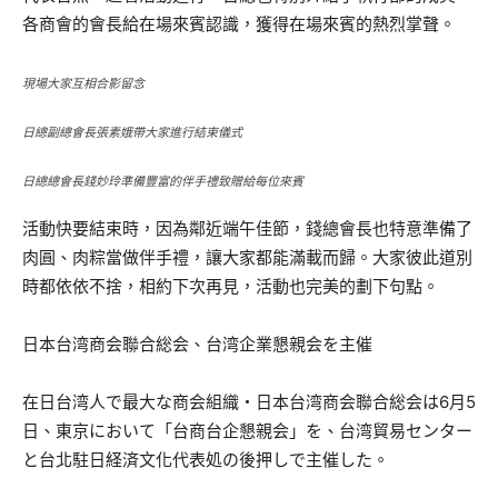
各商會的會長給在場來賓認識，獲得在場來賓的熱烈掌聲。
現場大家互相合影留念
日總副總會長張素娥帶大家進行結束儀式
日總總會長錢妙玲準備豐富的伴手禮致贈給每位來賓
活動快要結束時，因為鄰近端午佳節，錢總會長也特意準備了
肉圓、肉粽當做伴手禮，讓大家都能滿載而歸。大家彼此道別
時都依依不捨，相約下次再見，活動也完美的劃下句點。
日本台湾商会聯合総会、台湾企業懇親会を主催
在日台湾人で最大な商会組織・日本台湾商会聯合総会は6月5
日、東京において「台商台企懇親会」を、台湾貿易センター
と台北駐日経済文化代表処の後押しで主催した。