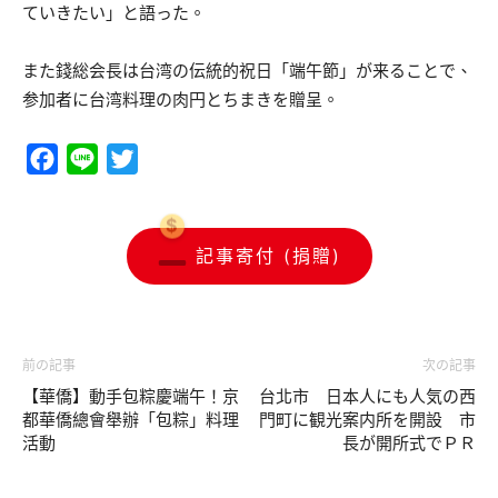
ていきたい」と語った。
また錢総会長は台湾の伝統的祝日「端午節」が来ることで、
参加者に台湾料理の肉円とちまきを贈呈。
Facebook
Line
Twitter
記事寄付 (捐贈)
前の記事
次の記事
【華僑】動手包粽慶端午！京
台北市 日本人にも人気の西
都華僑總會舉辦「包粽」料理
門町に観光案内所を開設 市
活動
長が開所式でＰＲ