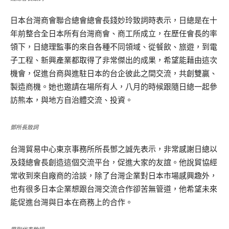
日本台灣商會聯合總會總會長錢妙玲致詞時表示，日總是在十
年前整合全日本所有台灣商會、商工所成立，在歷任會長的率
領下，日總理監事的來自各種不同領域、從餐飲、旅遊，到電
子工程、新興產業都取得了非常傑出的成果，希望能藉由這次
機會，促進台商與進駐日本的台企彼此之間交流，共創雙贏、
製造商機。她也邀請在場所有人，八月的時候跟隨日總一起參
訪熊本，與地方自治體交流、投資。
鄧所長致詞
台灣貿易中心東京事務所所長鄧之誠先表示，非常感謝日總以
及錢總會長創造這個交流平台，促進大家的友誼。他說貿協經
常收到來自廠商的洽談，除了台灣企業對日本市場感興趣外，
也有很多日本企業想跟台灣交流合作卻苦無管道，他希望未來
能促進台灣與日本在商務上的合作。