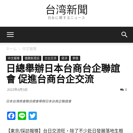
台湾新聞
日台に関するニュース
ホーム
中文報導
中文報導
僑務新資訊
日台交流
経済
華僑
日總舉辦日本台商台企聯誼
會 促進台商台企交流
2023年6月5日
0
日本台灣商會聯合總會舉辦日本台商企聯誼會
Facebook
Line
Twitter
【東京/採訪報導】台日交流旺，除了不少赴日發展落地生根