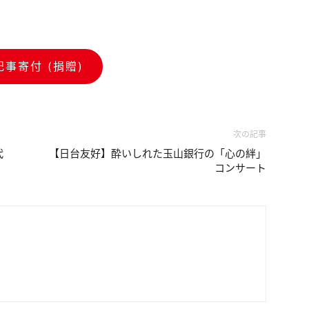
記事寄付 (捐贈)
次の記事
代
【日台友好】酔いしれた玉山銀行の「心の絆」
コンサート