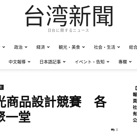
台湾新聞
日台に関するニュース
僑
政治
経済
観光・美食
社会・生活
総
中文報導
日本語記事
イベント・告知
專欄
流
【
報
觀光商品設計競賽 各
頁
社
聚一堂
有
公
0