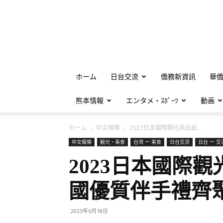
ホーム
日台交流
僑務新資訊
華
熊本情報
エンタメ・ｽﾎﾟｰﾂ
動画
ホーム
中文報導
2023日本國際觀光商品設...
中文報導
観光・美食
台湾 ー 美食
日台交流
日台 ー 交
2023日本國際
國優質伴手禮齊
2023年6月18日