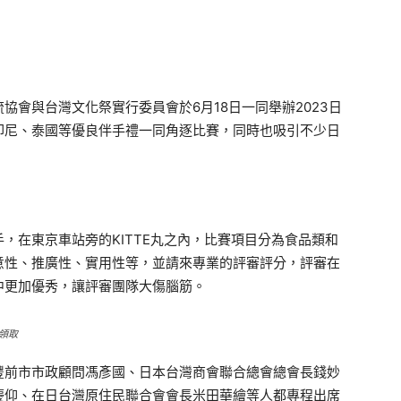
協會與台灣文化祭實行委員會於6月18日一同舉辦2023日
印尼、泰國等優良伴手禮一同角逐比賽，同時也吸引不少日
在東京車站旁的KITTE丸之內，比賽項目分為食品類和
意性、推廣性、實用性等，並請來專業的評審評分，評審在
中更加優秀，讓評審團隊大傷腦筋。
領取
前市市政顧問馮彥國、日本台灣商會聯合總會總會長錢妙
慶仰、在日台灣原住民聯合會會長米田華繪等人都專程出席