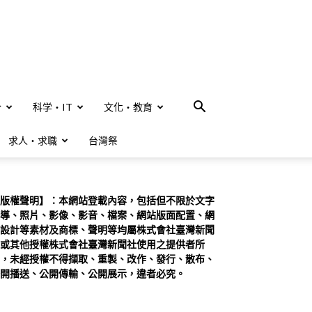
合
科学・IT
文化・教育
求人・求職
台灣祭
版權聲明】：本網站登載內容，包括但不限於文字
導、照片、影像、影音、檔案、網站版面配置、網
設計等素材及商標、聲明等均屬株式會社臺灣新聞
或其他授權株式會社臺灣新聞社使用之提供者所
，未經授權不得擷取、重製、改作、發行、散布、
開播送、公開傳輸、公開展示，違者必究。