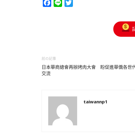
Facebook
Line
Twitter
前の記事
日本華商總會再辦烤肉大會 盼促進華僑各世
交流
taiwannp1