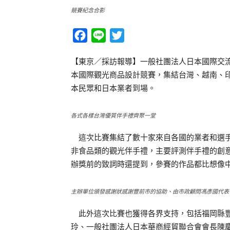
競賽紀念合影
Facebook
Line
Twitter
【東京／採訪報導】一般社團法人日本國際交流
本國際觀光商品設計競賽，集結台灣、越南、
本民眾和日本業者到場。
各式各樣台灣優質伴手禮齊聚一堂
這次比賽集結了數十家來自各國的業者和選手，
非食品類的觀光伴手禮，主要評測伴手禮的創
辦獎前的致詞時還提到，參賽的作品都比想像
主辦單位頒發感謝狀感謝豐前市的協助、由市政顧問馮彥國代表
此外這次比賽也獲得各界支持，包括福岡縣豐
玲、一般社團法人日本華商經貿聯合會會長陳