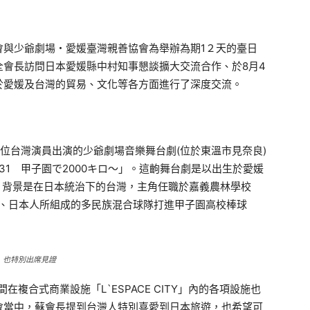
會與少爺劇場・愛媛臺灣親善協會為舉辦為期1２天的臺日
全會長訪問日本愛媛縣中村知事懇談擴大交流合作、於8月4
於愛媛及台灣的貿易、文化等各方面進行了深度交流。
位台灣演員出演的少爺劇場音樂舞台劇(位於東溫市見奈良)
931 甲子園で2000キロ～」。這齣舞台劇是以出生於愛媛
主角，背景是在日本統治下的台灣，主角任職於嘉義農林學校
住民、日本人所組成的多民族混合球隊打進甲子園高校棒球
）也特別出席見證
複合式商業設施「L`ESPACE CITY」內的各項設施也
會當中，蘇會長提到台灣人特別喜愛到日本旅遊，也希望可