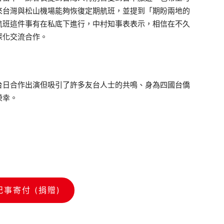
來台灣與松山機場能夠恢復定期航班，並提到「期盼兩地的
航班這件事有在私底下進行，中村知事表表示，相信在不久
深化交流合作。
日合作出演但吸引了許多友台人士的共鳴、身為四國台僑
榮幸。
記事寄付 (捐贈)