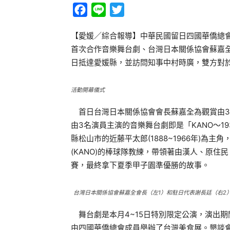
Facebook
Line
Twitter
【愛媛／綜合報導】中華民國留日四國華僑總
首次合作音樂舞台劇、台灣日本關係協會蘇嘉
日抵達愛媛縣，並訪問知事中村時廣，雙方對
活動開幕儀式
首日台灣日本關係協會會長蘇嘉全為觀賞由3
由3名演員主演的音樂舞台劇即是「KANO～1
縣松山市的近藤平太郎(1888~1966年)為
(KANO)的棒球隊教練，帶領著由漢人、原
賽，最終拿下夏季甲子園準優勝的故事。
台灣日本關係協會蘇嘉全會長（左1）和駐日代表謝長廷（右2
舞台劇是本月4~15日特別限定公演，演出期間在
由四國華僑總會成員舉辦了台灣美食展。懇談