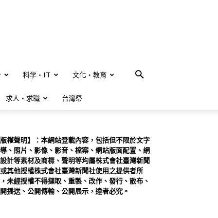
合
科学・IT
文化・教育
求人・求職
台灣祭
版權聲明】：本網站登載內容，包括但不限於文字
導、照片、影像、影音、檔案、網站版面配置、網
設計等素材及商標、聲明等均屬株式會社臺灣新聞
或其他授權株式會社臺灣新聞社使用之提供者所
，未經授權不得擷取、重製、改作、發行、散布、
開播送、公開傳輸、公開展示，違者必究。