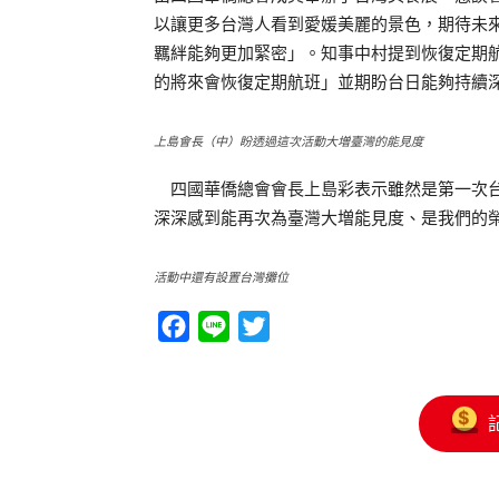
以讓更多台灣人看到愛媛美麗的景色，期待未
羈絆能夠更加緊密」。知事中村提到恢復定期
的將來會恢復定期航班」並期盼台日能夠持續
上島會長（中）盼透過這次活動大増臺灣的能見度
四國華僑總會會長上島彩表示雖然是第一次台
深深感到能再次為臺灣大増能見度、是我們的
活動中還有設置台灣攤位
Facebook
Line
Twitter