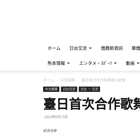
ホーム
日台交流
僑務新資訊
華
熊本情報
エンタメ・ｽﾎﾟｰﾂ
動画
ホーム
中文報導
臺日首次合作歌舞劇in愛媛...
中文報導
日台交流
日台 ー 交流
臺日首次合作歌舞
2023年8月15日
紀念合影