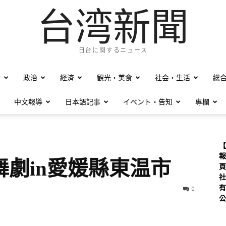
台湾新聞
日台に関するニュース
僑
政治
経済
観光・美食
社会・生活
総
中文報導
日本語記事
イベント・告知
專欄
【
報
劇in愛媛縣東温市
頁
社
有
0
公