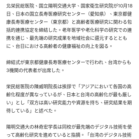
北栄民総医院、国立陽明交通大学、国家衛生研究院が10月18
日、日本の国立長寿医療研究センター（愛知県）、東京都健
康長寿医療センター（東京都）と高齢者医療研究に関わる包
括的連携協定を締結した。老年医学や老化科学の研究での連
携を通じ、最先端の研究成果を地域社会に還元するととも
に、台日における高齢者の健康福祉の向上を図る。
締結式が東京都健康長寿医療センターで行われ、台湾からも
3機関の代表者が出席した。
栄民総医院の陳威明院長は挨拶で「アジアにおいて各国の高
齢化程度が異なっているが、日本と台湾の高齢化が最も厳し
い」とし「双方は高い研究能力や資源を持ち、研究結果を期
待している」と述べた。
陽明交通大の林奇宏学長は同校が最先端のデジタル技術を使
って高齢化研究を進めていると指摘。「台湾のデジタル技術