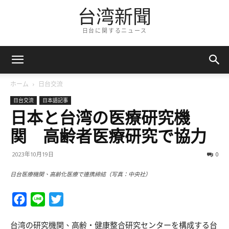
台湾新聞
日台に関するニュース
ホーム
日台交流
日台交流
日本語記事
日本と台湾の医療研究機
関 高齢者医療研究で協力
2023年10月19日
0
日台医療機関、高齢化医療で連携締結（写真：中央社）
Facebook
Line
Twitter
台湾の研究機関、高齢・健康整合研究センターを構成する台