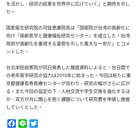
を活かし、研究の結果を世界中に広げていく」と期待を示し
た。
国家衛生研究院の司徒恵康院長は「国衛院が台湾の高齢化に
向け『高齢医学と健康福祉研究センター』を成立した。台湾
政府が高齢化を重視する姿勢を示した重大な一歩だ」とコメ
ントした。
台北栄民総医院が同日発表した報道資料によると、台日間で
の老年医学研究の協力は2015年に始まった。今回は新たに東
京都健康長寿医療センターが加わり、研究の幅がさらに広が
る。また今回の協定の下、人材交流や学生交換を強化するほ
か、双方が共に関心を抱く課題について研究費を申請し推進
していくとした。
Facebook
Line
Twitter