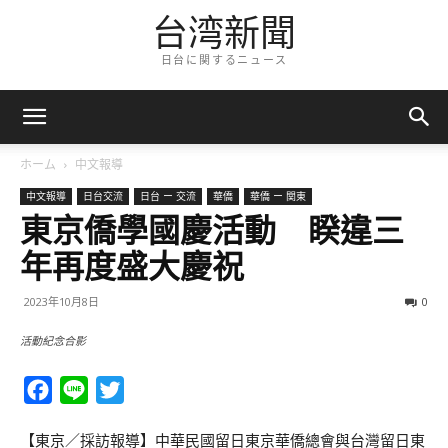
台湾新聞
日台に関するニュース
ホーム
中文報導
中文報導
日台交流
日台 ー 交流
華僑
華僑 ー 関東
東京僑學國慶活動 睽違三
年再度盛大慶祝
2023年10月8日
0
活動紀念合影
Facebook
Line
Twitter
【東京／採訪報導】中華民國留日東京華僑總會與台灣留日東