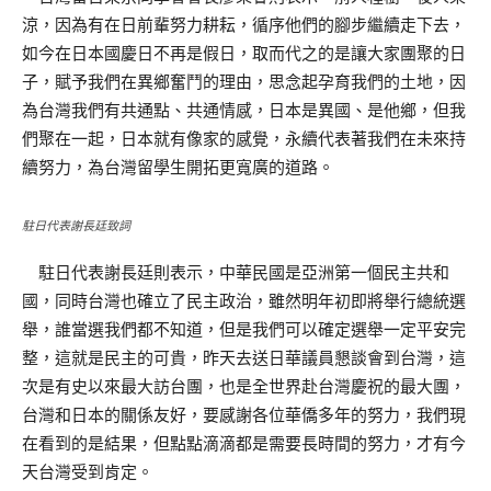
涼，因為有在日前輩努力耕耘，循序他們的腳步繼續走下去，
如今在日本國慶日不再是假日，取而代之的是讓大家團聚的日
子，賦予我們在異鄉奮鬥的理由，思念起孕育我們的土地，因
為台灣我們有共通點、共通情感，日本是異國、是他鄉，但我
們聚在一起，日本就有像家的感覺，永續代表著我們在未來持
續努力，為台灣留學生開拓更寬廣的道路。
駐日代表謝長廷致詞
駐日代表謝長廷則表示，中華民國是亞洲第一個民主共和
國，同時台灣也確立了民主政治，雖然明年初即將舉行總統選
舉，誰當選我們都不知道，但是我們可以確定選舉一定平安完
整，這就是民主的可貴，昨天去送日華議員懇談會到台灣，這
次是有史以來最大訪台團，也是全世界赴台灣慶祝的最大團，
台灣和日本的關係友好，要感謝各位華僑多年的努力，我們現
在看到的是結果，但點點滴滴都是需要長時間的努力，才有今
天台灣受到肯定。