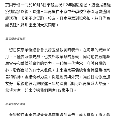
京同學會一同於10月8日舉辦慶祝112年國慶活動，這也是自從
疫情爆發以後，睽違三年再度在東京中華學校舉辦園遊會暨國
慶活動，吸引不少僑胞、校友、日本民眾到場參加，駐日代表
謝長廷也特別出席與大家同慶。
蕭玉蘭會長致詞
留日東京華僑總會會長蕭玉蘭致詞時表示，在每年的光輝10
月，不僅要緬懷先烈，也要記取革命的意義，同時也要感謝歷
屆會長和華僑前輩們的努力，一代接一代傳承，守護台灣的
心、愛護台灣的心令人敬佩，未來東京華僑總會會持續秉持宗
旨和精神，團結僑界力量，促進經濟與外交，讓台日關係更加
友好，最後也很高興睽違三年的國慶活動可以再度盛大舉辦，
希望大家一起來度過我們國家112歲生日。
廖秉睿會長致詞
台灣留日東京同學會會長廖秉睿則表示，前人種樹，後人乘