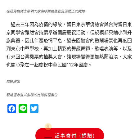
在莊海樹博士帶領大家高呼萬歲後宣告活動正式開始
過去三年因為疫情的緣故，留日東京華僑總會與台灣留日東
京同學會雖然會持續舉辦國慶慶祝活動，但規模都只縮小到升
旗典禮，因此伴隨疫情平息，過去園遊會的熱鬧場景也再度回
到東京中華學校，再加上精彩的舞龍舞獅、歌唱表演等，以及
有來回台灣機票的抽獎大會，讓現場變得更加熱鬧滾滾，大家
也開心聚在一起慶祝中華民國112年國慶。
舞獅演出
現場還有各式各樣的台灣料理攤位
Facebook
Line
Twitter
記事寄付 (捐贈)