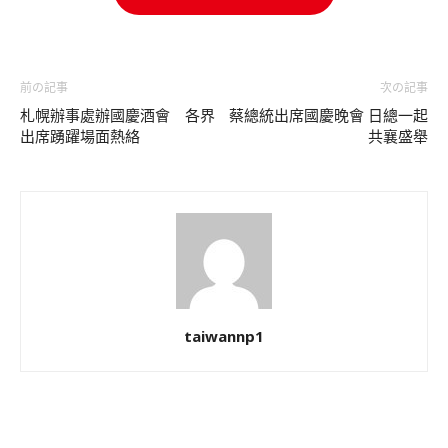
前の記事
次の記事
札幌辦事處辦國慶酒會 各界
蔡總統出席國慶晚會 日總一起
出席踴躍場面熱絡
共襄盛舉
taiwannp1