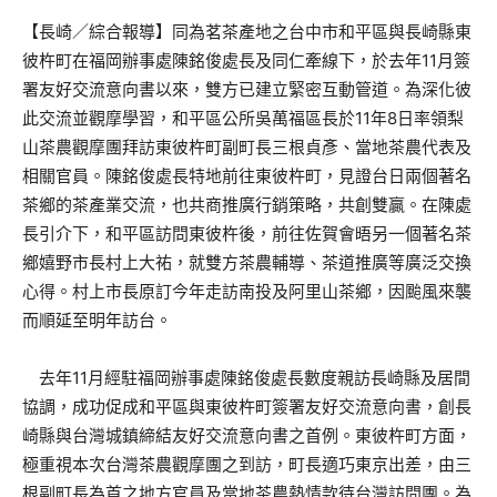
【長崎／綜合報導】同為茗茶產地之台中市和平區與長崎縣東
彼杵町在福岡辦事處陳銘俊處長及同仁牽線下，於去年11月簽
署友好交流意向書以來，雙方已建立緊密互動管道。為深化彼
此交流並觀摩學習，和平區公所吳萬福區長於11年8日率領梨
山茶農觀摩團拜訪東彼杵町副町長三根貞彥、當地茶農代表及
相關官員。陳銘俊處長特地前往東彼杵町，見證台日兩個著名
茶鄉的茶產業交流，也共商推廣行銷策略，共創雙贏。在陳處
長引介下，和平區訪問東彼杵後，前往佐賀會晤另一個著名茶
鄉嬉野市長村上大祐，就雙方茶農輔導、茶道推廣等廣泛交換
心得。村上市長原訂今年走訪南投及阿里山茶鄉，因颱風來襲
而順延至明年訪台。
去年11月經駐福岡辦事處陳銘俊處長數度親訪長崎縣及居間
協調，成功促成和平區與東彼杵町簽署友好交流意向書，創長
崎縣與台灣城鎮締結友好交流意向書之首例。東彼杵町方面，
極重視本次台灣茶農觀摩團之到訪，町長適巧東京出差，由三
根副町長為首之地方官員及當地茶農熱情款待台灣訪問團。為