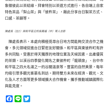
象徵彼此以茶結緣，拜會特別以茶道方式進行，各自端上自家
特色茶品「梨山茶」與「彼杵茶」，藉此分享台日製茶方式、
口感、茶韻等。
陳處長（左2）與和平區公所吳萬福（中）等人合影
陳處長表示，本處向積極覓尋台日地方間能夠交流合作之機
會，多元領域促進台日緊密友好關係。和平區與東彼杵町有許
多共同點，受惠於得天獨厚的地理位置及天候因素，出產優質
的茶類，以溪谷四季變化聞名之東彼杵町「龍頭泉」、台中市
和平區之四大名湯之一的谷關溫泉等，豐富的自然美景，每年
均吸引眾多觀光客慕名到訪。期待雙方未來在經濟、觀光、文
化及人才方面等更多領域擴大合作機會，攜手推動城鎮國際化
與能見度。
Facebook
Line
Twitter