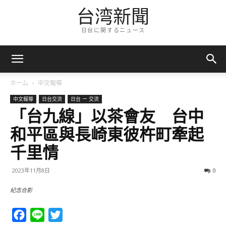
台湾新聞
日台に関するニュース
ホーム
中文報導
中文報導
日台交流
日台 ー 交流
「台九線」以茶會友 台中
和平區與長崎東彼杵町牽起
千里情
2023年11月8日
0
紀念合影
Facebook
Line
Twitter