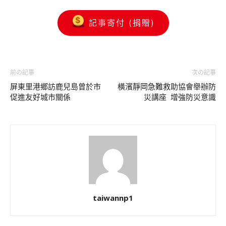
記事寄付 (捐贈)
前の記事
次の記事
屏東里港鄉訪鹿兒島曾於市
橫濱靜岡急難救助協會舉辦防
促進友好城市關係
災講座 增強防災意識
taiwannp1