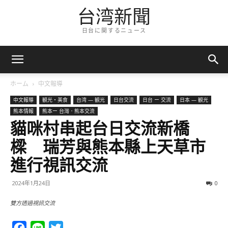
台湾新聞
日台に関するニュース
ホーム
中文報導
中文報導
観光・美食
台湾 — 観光
日台交流
日台 ー 交流
日本 — 観光
熊本情報
熊本ー 台灣．熊本交流
貓咪村串起台日交流新橋
樑 瑞芳與熊本縣上天草市
進行視訊交流
2024年1月24日
0
雙方透過視訊交流