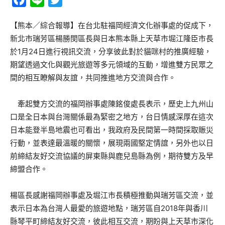
Facebook
Line
Twitter
【熊本／綜合報導】在台北駐福岡經濟文化辦事處的促成下，
新北市瑞芳區楊勝閔區長與日本熊本縣上天草市堀江隆臣市長
於1月24日進行視訊交流，分享彼此對於貓咪村的推廣經驗，
期望透過文化與觀光旅遊等多元領域的互動，增進雙方民眾之
間的相互瞭解與友誼，共同推進地方交流與合作。
牽起雙方交流的福岡辦事處陳銘俊處長表示，歷史上九州山
口是全日本與台灣關係最為緊密之地方，台日情感深厚在這次
日本能登半島地震也可看出，我政府及民間第一時間採取賑災
行動，並表達最溫暖的關懷，展現兩國堅定情誼，另外也以日
前締結友好交流協議的屏東縣與鹿兒島縣為例，期待雙方及早
締盟合作。
楊區長感謝福岡辦事處及堀江市長積極推動與瑞芳區交流，並
表示日本為台灣人最愛的旅遊地點，瑞芳區自2018年與香川
縣琴平町締結友好交流，彼此相互交流，期盼與上天草市深化