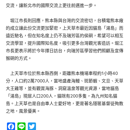
交流，讓新北市的國際交流上更往前邁進一步。
堀江市長則回應，熊本縣與台灣的交流密切，台積電熊本廠
的成立讓此份交流更加緊密，上天草市最近因貓島「湯島」而
遠近馳名，但在知名度上仍不及瑞芳區的侯硐，希望可以相互
交流學習，提升國際知名度，吸引更多台灣觀光客造訪。堀江
市長更表示將於今年擇日訪台，向瑞芳區學習他們照顧及宣傳
猴硐的方式。
上天草市位於熊本縣西側，距離熊本機場車程約1小時40
分，人口約2萬7000人，當地盛產海鰻、斑節蝦、文旦、天草
大王雞等，並有觀賞海豚、洞窟溫泉等觀光資源，當地貓島
「湯島」現居人口200人，貓咪有200多隻，為九州知名貓
島。上天草也是自由車人士愛好地，更是著名隱匿基督徒殉教
之地，風景優美。
Facebook
Line
Twitter