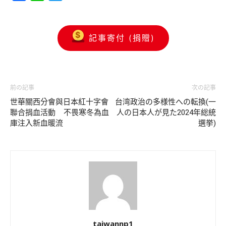
記事寄付 (捐贈)
前の記事
次の記事
世華關西分會與日本紅十字會
台湾政治の多様性への転換(一
聯合捐血活動 不畏寒冬為血
人の日本人が見た2024年総統
庫注入新血暖流
選挙)
taiwannp1