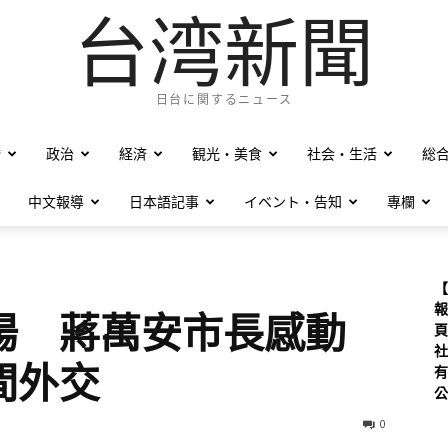
台湾新聞
日台に関するニュース
僑
政治
経済
観光・美食
社会・生活
総
中文報導
日本語記事
イベント・告知
專欄
【
報
揚 蔣萬安市長感動
頁
社
間外交
有
公
0