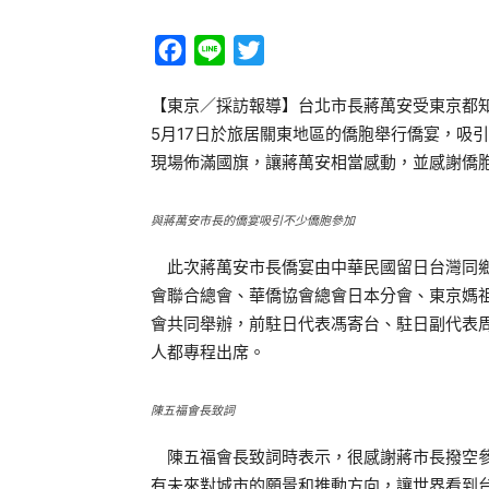
Facebook
Line
Twitter
【東京／採訪報導】台北市長蔣萬安受東京都知事小
5月17日於旅居關東地區的僑胞舉行僑宴，吸
現場佈滿國旗，讓蔣萬安相當感動，並感謝僑
與蔣萬安市長的僑宴吸引不少僑胞參加
此次蔣萬安市長僑宴由中華民國留日台灣同鄉
會聯合總會、華僑協會總會日本分會、東京媽
會共同舉辦，前駐日代表馮寄台、駐日副代表
人都專程出席。
陳五福會長致詞
陳五福會長致詞時表示，很感謝蔣市長撥空參
有未來對城市的願景和推動方向，讓世界看到