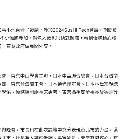
池百合子邀請，參加2024SusHi Tech會議，期間於
引不少僑胞參加，報名人數也很快就額滿，看到僑胞精心將
胞一直為政府做民間外交。
會、東京中山學會主辦，日本中華聯合總會、日本台灣商
祖廟、東京台灣商工會、日本榮光聯誼會、日本林氏宗親總
周學佑、僑務組副組長宋惠芸、東京媽祖廟董事長詹德薰等
與晚會，市長也在此次論壇中充分表現台北市的力量，還
台北市，社長為人謙虛低調、事實卻是、非常有包容心，有