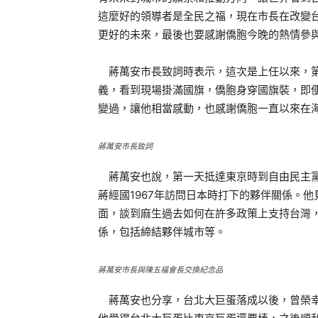
這麼好的領導者是全民之福，現在市長在改變
更好的未來，最後也要感謝僑胞今晚的熱情參
蔣萬安市長致詞時表示，這次是上任以來，第
義，看到現場掛滿國旗，僑胞身穿國旗裝，即
變過，讓他相當感動，也感謝僑胞一直以來在
蔣萬安市長致詞
蔣萬安也說，第一天抵達東京時到自由民主黨
蔣經國1967年訪問日本時打下的夥伴關係。
面，談到麻生過去如何在許多政策上支持台灣
係，包括締結夥伴城市等。
蔣萬安市長與陳五福會長交換紀念品
蔣萬安也分享，台北大巨蛋落成以後，曾榮幸