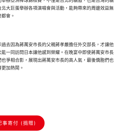
利舉辦亞洲棒球錦標賽，不僅是台北的驕傲，也是台灣的驕
台北大巨蛋舉辦各項演唱會與活動，能夠帶來的周邊效益無
流都會。
過去因為蔣萬安市長的父親蔣孝嚴擔任外交部長，才讓他
次能一同訪問日本讓他感到榮耀。在晚宴中即使蔣萬安市長
們也爭相合影，展現出蔣萬安市長的高人氣，最後僑胞們也
得更加熱鬧。
記事寄付 (捐贈)