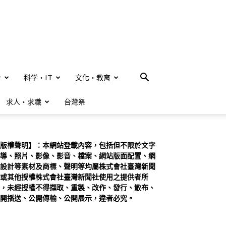
合
科学・IT
文化・教育
求人・求職
台灣祭
版權聲明】：本網站登載內容，包括但不限於文字
導、照片、影像、影音、檔案、網站版面配置、網
設計等素材及商標、聲明等均屬株式會社臺灣新聞
或其他授權株式會社臺灣新聞社使用之提供者所
，未經授權不得擷取、重製、改作、發行、散布、
開播送、公開傳輸、公開展示，違者必究。