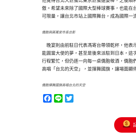
他覺得台北大巨蛋比東京巨蛋還要棒，之後順
傲。希望未來除了國際大型棒球賽事，也能在
可限量，讓台北市站上國際舞台，成為國際一
僑胞與蔣萬安市長合影
晚宴則由前駐日代表馮寄台帶領乾杯，他表示
能圓當大使的夢，甚至是後來派駐到日本，這
行程繁忙，但仍逐一向每一桌僑胞敬酒，僑胞
高唱「台北的天空」，並揮舞國旗，讓場面顯
僑胞揮舞國旗高唱台北的天空
Facebook
Line
Twitter