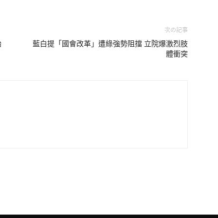
次の記事
始
藍白提「國會改革」遭綠強勢阻擋 立院爆激烈肢
體衝突