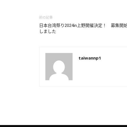
前の記事
日本台湾祭り2024in上野開催決定！ 募集開
しました
taiwannp1