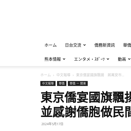
ホーム
日台交流
僑務新資訊
華
熊本情報
エンタメ・ｽﾎﾟｰﾂ
動画
ホーム
中文報導
東京僑宴國旗飄揚 蔣萬安市...
中文報導
華僑
華僑 ー 関東
東京僑宴國旗飄
並感謝僑胞做民
2024年5月17日