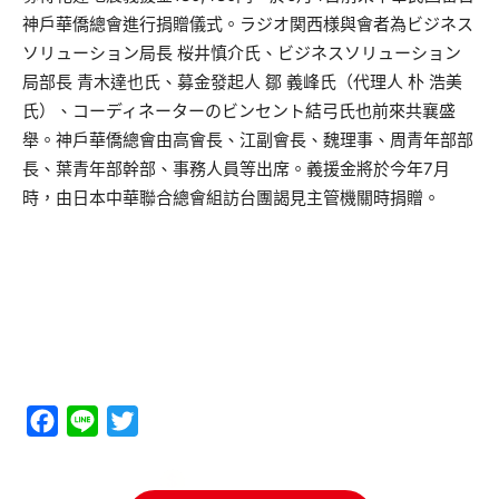
神戶華僑總會進行捐贈儀式。ラジオ関西様與會者為ビジネス
ソリューション局長 桜井慎介氏、ビジネスソリューション
局部長 青木達也氏、募金發起人 鄒 義峰氏（代理人 朴 浩美
氏）、コーディネーターのビンセント結弓氏也前來共襄盛
舉。神戶華僑總會由高會長、江副會長、魏理事、周青年部部
長、葉青年部幹部、事務人員等出席。義援金將於今年7月
時，由日本中華聯合總會組訪台團謁見主管機關時捐贈。
Facebook
Line
Twitter