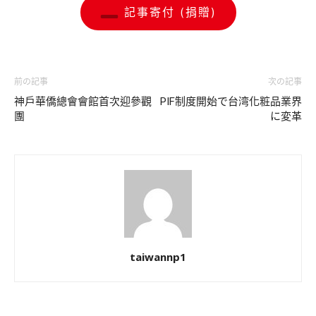
記事寄付 (捐贈)
前の記事
次の記事
神戶華僑總會會館首次迎參觀
PIF制度開始で台湾化粧品業界
團
に変革
taiwannp1