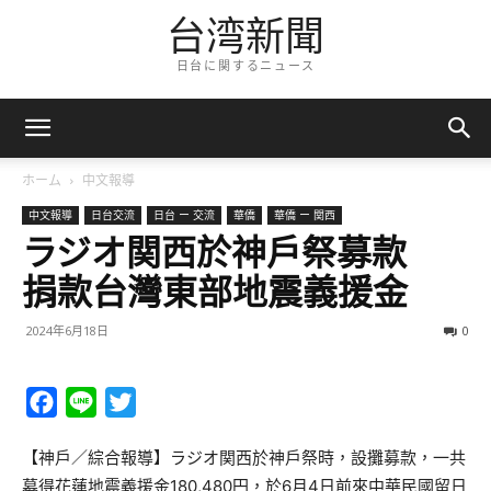
台湾新聞
日台に関するニュース
ホーム
中文報導
中文報導
日台交流
日台 ー 交流
華僑
華僑 ー 関西
ラジオ関西於神戶祭募款
捐款台灣東部地震義援金
2024年6月18日
0
Facebook
Line
Twitter
【神戶／綜合報導】ラジオ関西於神戶祭時，設攤募款，一共
募得花蓮地震義援金180,480円，於6月4日前來中華民國留日