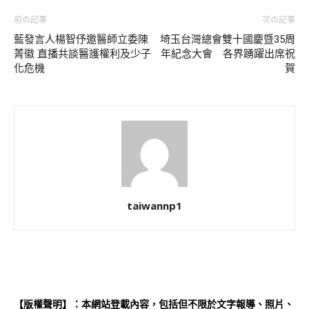
前の記事
次の記事
藍發言人楊智伃邀醫師立委陳
埼玉台灣總會雙十國慶暨35周
菁徽 直播共談醫護權利及少子
年紀念大會 各界踴躍出席祝
化危機
賀
taiwannp1
【版權聲明】：本網站登載內容，包括但不限於文字報導、照片、