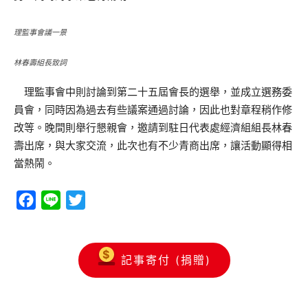
理監事會議一景
林春壽組長致詞
理監事會中則討論到第二十五屆會長的選舉，並成立選務委
員會，同時因為過去有些議案通過討論，因此也對章程稍作修
改等。晚間則舉行懇親會，邀請到駐日代表處經濟組組長林春
壽出席，與大家交流，此次也有不少青商出席，讓活動顯得相
當熱鬧。
Facebook
Line
Twitter
記事寄付 (捐贈)