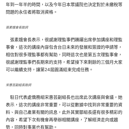
年到一年半的時間，以及今年日本眾議院也決定對於未繳稅等
問題的永住者將取消資格。
張素娥會長致詞
張素娥會長表示，很感謝理監事們踴躍出席參加講座和理監
事會，這次的講座內容包含台日未來的發展和簽證的申請等，
相信對很多理監事都有幫助，同時這次也是第五次理監事會，
很感謝理監事們長期來的支持，希望接下來剩餘的三個月大家
可以繼續支持，讓第24屆圓滿結束完成任務。
宋惠芸副組長致詞
駐日代表處僑務組宋惠芸副組長也出席此次講座與會議，她
表示，這次的講座非常重要，可以從數據中找到非常重要的資
料、與自己產業有關的訊息，此外其實鄒組長還有很多精彩的
內容，希望下次有機會再舉辦相關講座，了解經濟走向或趨
勢，同時對事業也有幫助。