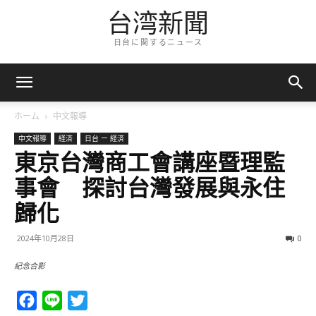
台湾新聞
日台に関するニュース
ホーム
中文報導
中文報導
経済
日台 ー 経済
東京台灣商工會講座暨理監
事會 探討台灣發展與永住
歸化
2024年10月28日
0
紀念合影
Facebook
Line
Twitter