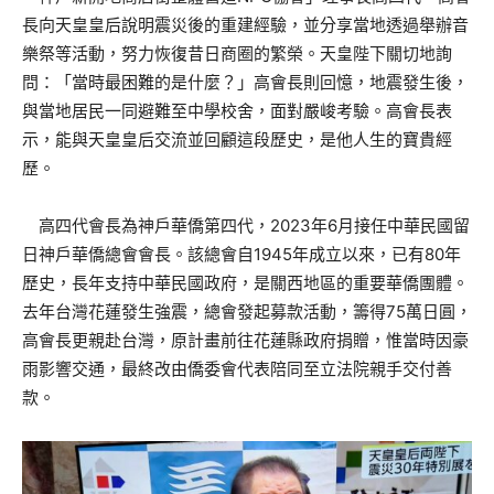
長向天皇皇后說明震災後的重建經驗，並分享當地透過舉辦音
樂祭等活動，努力恢復昔日商圈的繁榮。天皇陛下關切地詢
問：「當時最困難的是什麼？」高會長則回憶，地震發生後，
與當地居民一同避難至中學校舍，面對嚴峻考驗。高會長表
示，能與天皇皇后交流並回顧這段歷史，是他人生的寶貴經
歷。
高四代會長為神戶華僑第四代，2023年6月接任中華民國留
日神戶華僑總會會長。該總會自1945年成立以來，已有80年
歷史，長年支持中華民國政府，是關西地區的重要華僑團體。
去年台灣花蓮發生強震，總會發起募款活動，籌得75萬日圓，
高會長更親赴台灣，原計畫前往花蓮縣政府捐贈，惟當時因豪
雨影響交通，最終改由僑委會代表陪同至立法院親手交付善
款。