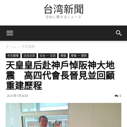
台湾新聞
日台に関するニュース
ホーム
中文報導
中文報導
日台交流
日台 ー 交流
華僑
華僑 ー 関西
天皇皇后赴神戶悼阪神大地
震 高四代會長晉見並回顧
重建歷程
2025年1月30日
0