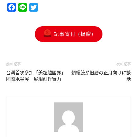
Facebook
Line
Twitter
記事寄付 (捐贈)
前の記事
次の記事
台灣首次參加「美超越國界」
頼総統が旧暦の正月向けに談
國際水墨展 展現創作實力
話