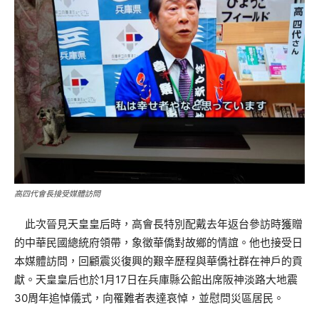
高四代會長接受媒體訪問
此次晉見天皇皇后時，高會長特別配戴去年返台參訪時獲贈
的中華民國總統府領帶，象徵華僑對故鄉的情誼。他也接受日
本媒體訪問，回顧震災復興的艱辛歷程與華僑社群在神戶的貢
獻。天皇皇后也於1月17日在兵庫縣公館出席阪神淡路大地震
30周年追悼儀式，向罹難者表達哀悼，並慰問災區居民。