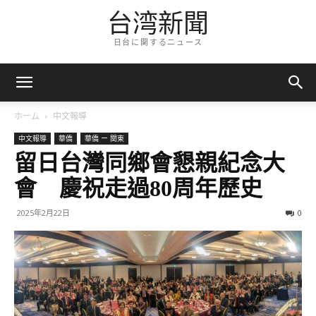
台湾新聞
日台に関するニュース
ホーム
中文報導
中文報導
華僑
華僑 ー 関東
留日台灣同鄉會懇親紀念大
會 慶祝走過80周年歷史
2025年2月22日
0