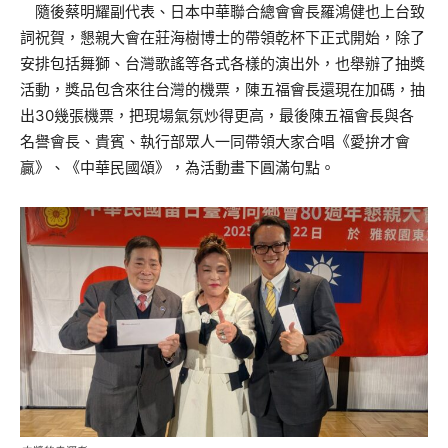
隨後蔡明耀副代表、日本中華聯合總會會長羅鴻健也上台致
詞祝賀，懇親大會在莊海樹博士的帶領乾杯下正式開始，除了
安排包括舞獅、台灣歌謠等各式各樣的演出外，也舉辦了抽獎
活動，獎品包含來往台灣的機票，陳五福會長還現在加碼，抽
出30幾張機票，把現場氣氛炒得更高，最後陳五福會長與各
名譽會長、貴賓、執行部眾人一同帶領大家合唱《愛拚才會
贏》、《中華民國頌》，為活動畫下圓滿句點。