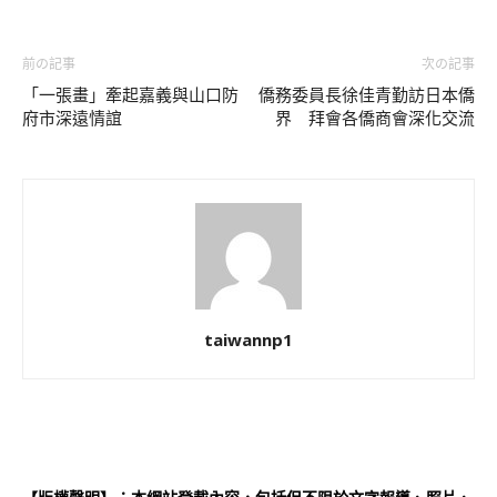
前の記事
次の記事
「一張畫」牽起嘉義與山口防
僑務委員長徐佳青勤訪日本僑
府市深遠情誼
界 拜會各僑商會深化交流
taiwannp1