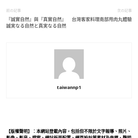
前の記事
次の記事
『誠實自然』與『真實自然』
台灣客家料理南部甩肉丸體驗
誠実なる自然と真実なる自然
taiwannp1
【版權聲明】：本網站登載內容，包括但不限於文字報導、照片、
影像、影音、檔案、網站版面配置、網頁設計等素材及商標、聲明