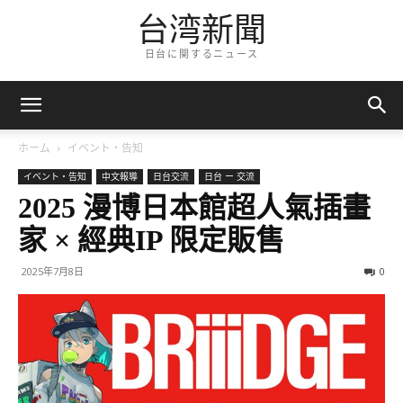
台湾新聞
日台に関するニュース
ホーム
イベント・告知
イベント・告知
中文報導
日台交流
日台 ー 交流
2025 漫博日本館超人氣插畫
家 × 經典IP 限定販售
2025年7月8日
0