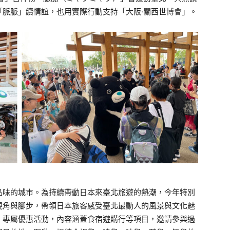
「脈脈」續情誼，也用實際行動支持「大阪·關西世博會」。
品味的城市。為持續帶動日本來臺北旅遊的熱潮，今年特別
視角與腳步，帶領日本旅客感受臺北最動人的風景與文化魅
」專屬優惠活動，內容涵蓋食宿遊購行等項目，邀請參與過