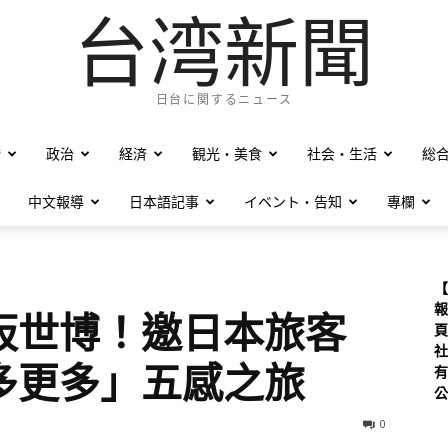
台湾新聞
日台に関するニュース
僑
政治
経済
観光・美食
社会・生活
総
中文報導
日本語記事
イベント・告知
專欄
【
報
阪世博！邀日本旅客
頁
社
多更多」五感之旅
有
公
0