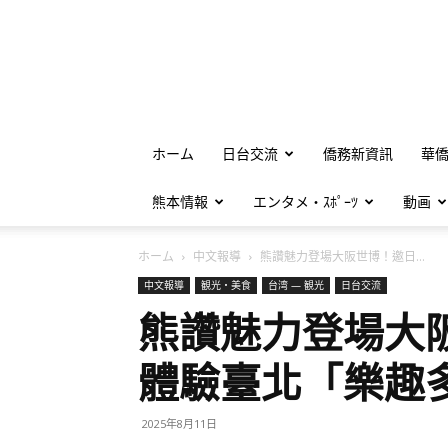
ホーム
日台交流
僑務新資訊
華
熊本情報
エンタメ・ｽﾎﾟｰﾂ
動画
ホーム
中文報導
熊讚魅力登場大阪世博！邀日...
中文報導
観光・美食
台湾 — 観光
日台交流
熊讚魅力登場大
體驗臺北「樂趣
2025年8月11日