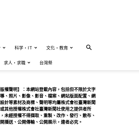
合
科学・IT
文化・教育
求人・求職
台灣祭
版權聲明】：本網站登載內容，包括但不限於文字
導、照片、影像、影音、檔案、網站版面配置、網
設計等素材及商標、聲明等均屬株式會社臺灣新聞
或其他授權株式會社臺灣新聞社使用之提供者所
，未經授權不得擷取、重製、改作、發行、散布、
開播送、公開傳輸、公開展示，違者必究。