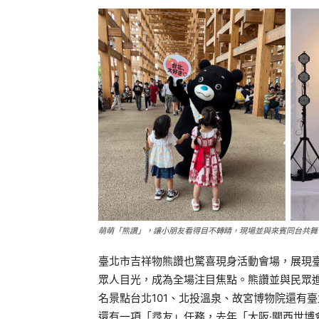
萌萌「熊讚」，讓小朋友看得目不轉睛，現場並與來賓同台共舞
臺北市吉祥物熊讚也驚喜現身活動會場，展現
眾人目光，成為全場注目焦點。熊讚並與民眾
名景點台北101、北投溫泉、故宮博物院還有
還有一項「尋友」任務，去年「大阪·關西世