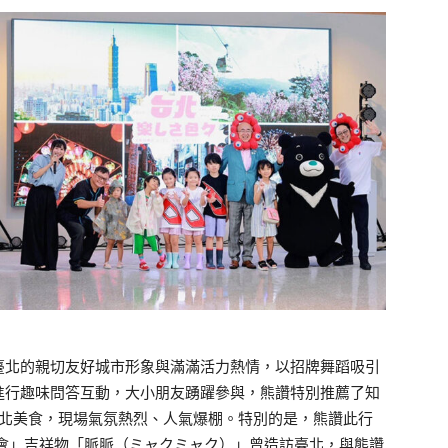
臺北的親切友好城市形象與滿滿活力熱情，以招牌舞蹈吸引
進行趣味問答互動，大小朋友踴躍參與，熊讚特別推薦了知
臺北美食，現場氣氛熱烈、人氣爆棚。特別的是，熊讚此行
博會」吉祥物「脈脈（ミャクミャク）」曾造訪臺北，與熊讚