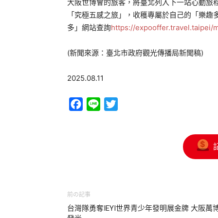
大阪世博會的旅客，將臺北列入下一站心動旅
「究極五感之旅」，收穫專屬於自己的「樂趣
多」網站查詢
https://expooffer.travel.taipei
(新聞來源：臺北市政府觀光傳播局新聞稿)
2025.08.11
Facebook
Line
Twitter
前の記事
台灣隊勇奪IEYI世界青少年發明展金牌 大阪萬