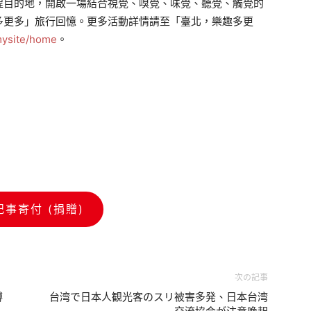
程目的地，開啟一場結合視覺、嗅覺、味覺、聽覺、觸覺的
多更多」旅行回憶。更多活動詳情請至「臺北，樂趣多更
/mysite/home
。
記事寄付 (捐贈)
次の記事
博
台湾で日本人観光客のスリ被害多発、日本台湾