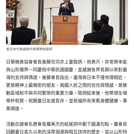
駐日本代表處副代表周學佑致詞
日華親善協會會長後藤完司亦上臺致詞，他表示，非常榮幸能
與山形僑界一同慶祝中華民國國慶，並感謝各界長期以來對臺
灣的支持與情誼。後藤會長指出，臺灣與日本不僅地理相近，
更是精神上最親密的朋友，兩國人民之間的信任與情感，是推
動區域和平與共同繁榮的重要力量。致詞結束後，他帶領全場
舉杯祝賀，祝願臺日友誼長存，並祝福所有來賓身體健康、事
業順遂。
活動在總會名譽會長羅美杰的結尾詞中劃下圓滿句點。羅會長
回顧臺日長久以來的深厚淵源與相互扶持的歷史，並以山形特