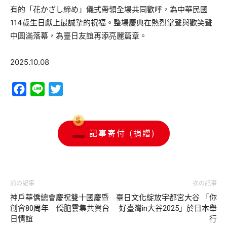
有的「花かざし締め」儀式帶領全場共同歡呼，為中華民國
114歲生日獻上最誠摯的祝福。整場慶典在熱烈掌聲與歡笑聲
中圓滿落幕，為臺日友誼再添亮麗篇章。
2025.10.08
Facebook
Line
Twitter
記事寄付 (捐贈)
前の記事
次の記事
神戶華僑總會慶祝雙十國慶暨
臺日文化綻放宇都宮大谷 「你
創會80周年 僑胞雲集共賀台
好臺灣in大谷2025」於日本舉
日情誼
行