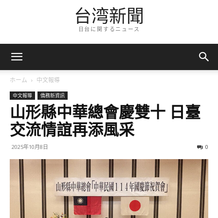
台湾新聞
日台に関するニュース
ホーム
中文報導
中文報導
僑務新資訊
山形縣中華總會慶雙十 日臺
交流情誼再添風采
2025年10月8日
0