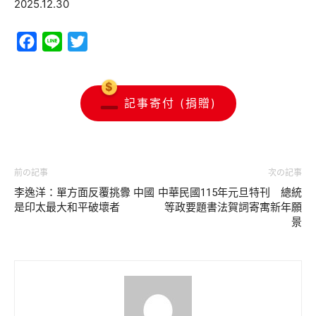
2025.12.30
Facebook
Line
Twitter
記事寄付 (捐贈)
前の記事
次の記事
李逸洋：單方面反覆挑釁 中國
中華民國115年元旦特刊 總統
是印太最大和平破壞者
等政要題書法賀詞寄寓新年願
景