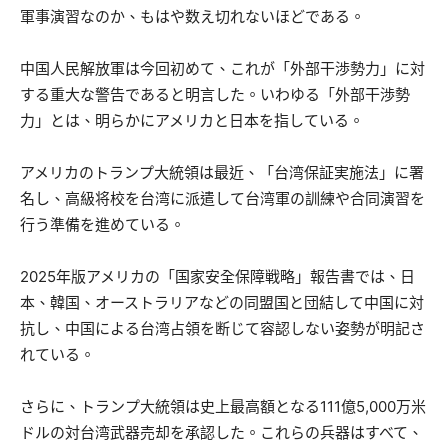
軍事演習なのか、もはや数え切れないほどである。
中国人民解放軍は今回初めて、これが「外部干渉勢力」に対
する重大な警告であると明言した。いわゆる「外部干渉勢
力」とは、明らかにアメリカと日本を指している。
アメリカのトランプ大統領は最近、「台湾保証実施法」に署
名し、高級将校を台湾に派遣して台湾軍の訓練や合同演習を
行う準備を進めている。
2025年版アメリカの「国家安全保障戦略」報告書では、日
本、韓国、オーストラリアなどの同盟国と団結して中国に対
抗し、中国による台湾占領を断じて容認しない姿勢が明記さ
れている。
さらに、トランプ大統領は史上最高額となる111億5,000万米
ドルの対台湾武器売却を承認した。これらの兵器はすべて、