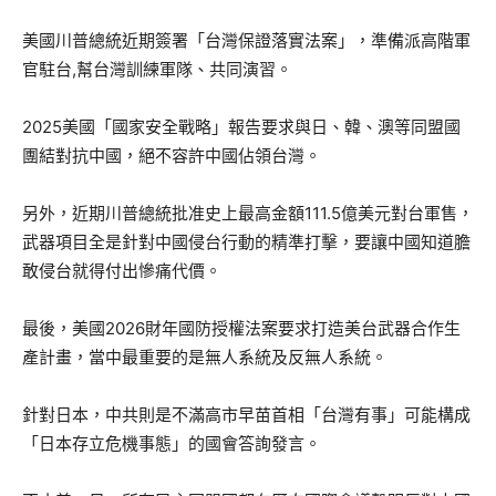
美國川普總統近期簽署「台灣保證落實法案」，準備派高階軍
官駐台,幫台灣訓練軍隊、共同演習。
2025美國「國家安全戰略」報告要求與日、韓、澳等同盟國
團結對抗中國，絕不容許中國佔領台灣。
另外，近期川普總統批准史上最高金額111.5億美元對台軍售，
武器項目全是針對中國侵台行動的精準打擊，要讓中國知道膽
敢侵台就得付出慘痛代價。
最後，美國2026財年國防授權法案要求打造美台武器合作生
產計畫，當中最重要的是無人系統及反無人系統。
針對日本，中共則是不滿高市早苗首相「台灣有事」可能構成
「日本存立危機事態」的國會答詢發言。