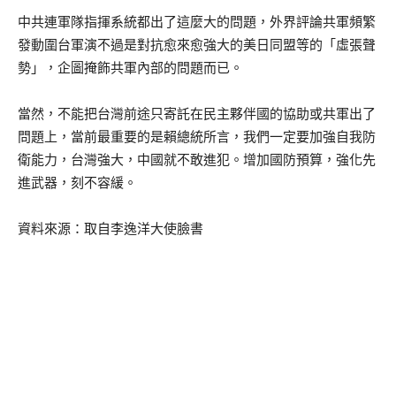
中共連軍隊指揮系統都出了這麼大的問題，外界評論共軍頻繁
發動圍台軍演不過是對抗愈來愈強大的美日同盟等的「虛張聲
勢」，企圖掩飾共軍內部的問題而已。
當然，不能把台灣前途只寄託在民主夥伴國的協助或共軍出了
問題上，當前最重要的是賴總統所言，我們一定要加強自我防
衛能力，台灣強大，中國就不敢進犯。增加國防預算，強化先
進武器，刻不容緩。
資料來源：取自李逸洋大使臉書