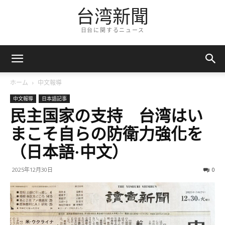
台湾新聞
日台に関するニュース
ホーム
中文報導
中文報導
日本語記事
民主国家の支持 台湾はい
まこそ自らの防衛力強化を
（日本語·中文）
2025年12月30日
0