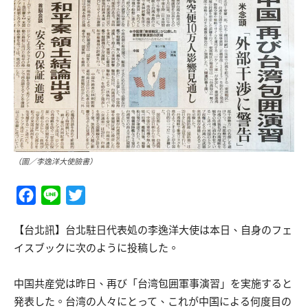
（圖／李逸洋大使臉書）
Facebook
Line
Twitter
【台北訊】台北駐日代表処の李逸洋大使は本日、自身のフェ
イスブックに次のように投稿した。
中国共産党は昨日、再び「台湾包囲軍事演習」を実施すると
発表した。台湾の人々にとって、これが中国による何度目の