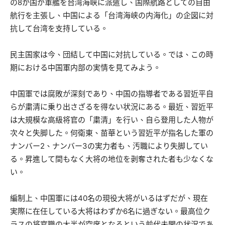
の8か国が軍艦を台湾海峡に派遣し、国際航路としての自由
航行を主張し、中国による「台湾海峡の内海化」の企図に対
抗して台湾を支持している。
民主国家は今、団結して中国に対抗している。では、この時
期における中国軍内部の実情を見てみよう。
中国軍では腐敗が深刻であり、中国の指導者である習近平自
らが粛清に乗り出さざるを得ない状況にある。最近、習近平
は大規模な高級将官の「粛清」を行い、自ら登用した人物が
次々と失脚した。何衛東、苗華という習近平が指名した軍の
ナンバー2、ナンバー3の実力者も、汚職により失脚してい
る。昇進して間もなく大将の地位を剥奪された者も少なくな
い。
編制上、中国軍には40名の現役大将がいるはずだが、現在
実際に在任している大将はわずか6名に過ぎない。最高位ク
ラスの将官職の大半が空席となるという前代未聞の状況であ