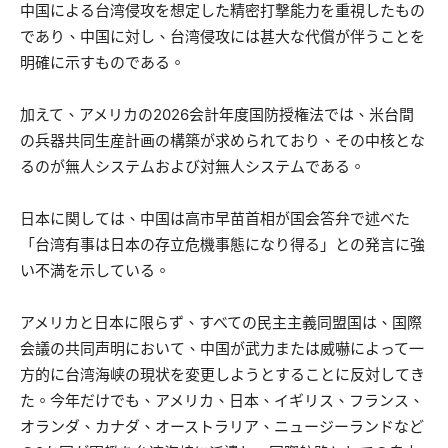
中国による台湾侵攻を想定した精密打撃能力を重視したもの
であり、中国に対し、台湾侵攻には甚大な代償が伴うことを
明確に示すものである。
加えて、アメリカの2026会計年度国防授権法では、米台間
の兵器共同生産計画の構築が求められており、その中核とな
るのが無人システムおよび対無人システムである。
日本に関しては、中国は高市早苗首相が国会答弁で述べた
「台湾有事は日本の存立危機事態になり得る」との発言に強
い不満を示している。
アメリカと日本に限らず、すべての民主主義同盟国は、国際
会議の共同声明において、中国が武力または威嚇によって一
方的に台湾海峡の現状を変更しようとすることに反対してき
た。今年だけでも、アメリカ、日本、イギリス、フランス、
オランダ、カナダ、オーストラリア、ニュージーランドなど