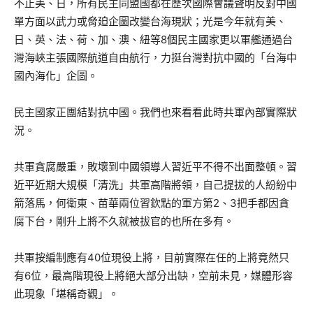
不止美、日，所有民主同盟國都在歷次國際會議聲明反對中國
單方面以武力或脅廹企圖改變台海現狀；光是今年就有美、
日、英、法、荷、加、澳、紐等8個民主國家更以軍艦通過台
灣海峽主張國際航道自由航行，力挺台灣對抗中國的「台海中
國內海化」企圖。
民主國家正團結對抗中國。我們也來看看此時共軍內部實際狀
況。
共軍貪腐嚴重，敗壞到中國領導人習近平不得不出面整頓。習
近平近期大規模「清洗」共軍高階將領，自己提拔的人紛紛中
箭落馬，何衛東、苗華兩位習欽點的軍方第2、3把手都因貪
腐下台，剛升上將不久就被拔官的也所在多有。
共軍按編制應有40位現役上將，目前實際在任的上將竟然只
有6位，最高階現役上將絕大部分出缺，空前未見，媒體形容
此現象「堪稱奇觀」。