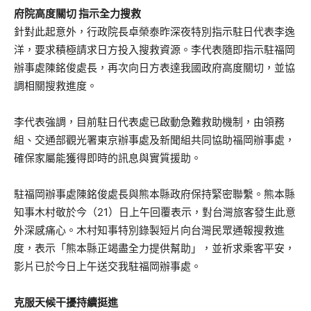
府院高度關切 指示全力搜救
針對此起意外，行政院長卓榮泰昨深夜特別指示駐日代表李逸
洋，要求積極請求日方投入搜救資源。李代表隨即指示駐福岡
辦事處陳銘俊處長，再次向日方表達我國政府高度關切，並協
調相關搜救進度。
李代表強調，目前駐日代表處已啟動急難救助機制，由領務
組、交通部觀光署東京辦事處及新聞組共同協助福岡辦事處，
確保家屬能獲得即時的訊息與實質援助。
駐福岡辦事處陳銘俊處長與熊本縣政府保持緊密聯繫。熊本縣
知事木村敬於今（21）日上午回覆表示，對台灣旅客發生此意
外深感痛心。木村知事特別錄製短片向台灣民眾通報搜救進
度，表示「熊本縣正竭盡全力提供幫助」，並祈求乘客平安，
影片已於今日上午送交我駐福岡辦事處。
克服天候干擾持續挺進