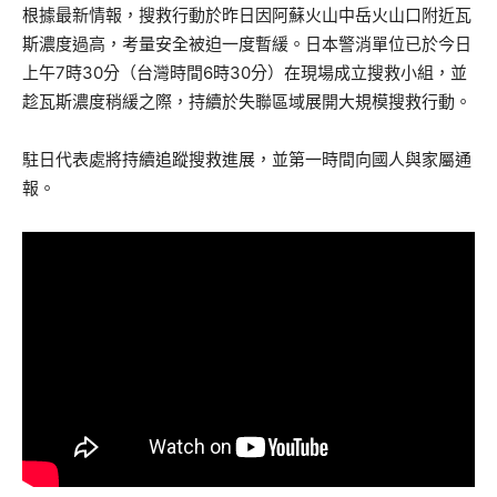
根據最新情報，搜救行動於昨日因阿蘇火山中岳火山口附近瓦
斯濃度過高，考量安全被迫一度暫緩。日本警消單位已於今日
上午7時30分（台灣時間6時30分）在現場成立搜救小組，並
趁瓦斯濃度稍緩之際，持續於失聯區域展開大規模搜救行動。
駐日代表處將持續追蹤搜救進展，並第一時間向國人與家屬通
報。