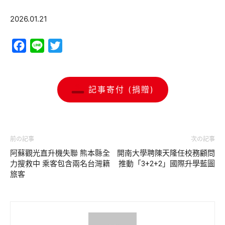
2026.01.21
Facebook
Line
Twitter
記事寄付 (捐贈)
前の記事
次の記事
阿蘇觀光直升機失聯 熊本縣全
開南大學聘陳天隆任校務顧問
力搜救中 乘客包含兩名台灣籍
推動「3+2+2」國際升學藍圖
旅客