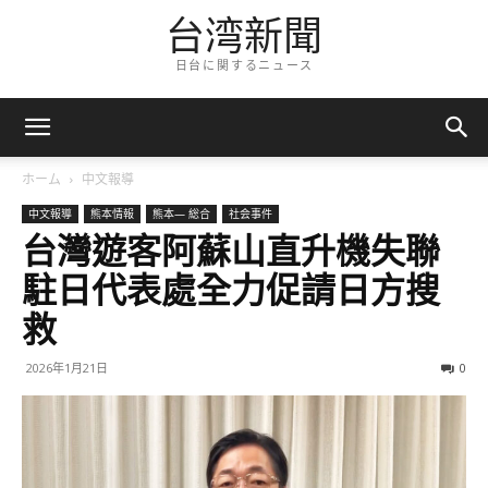
台湾新聞
日台に関するニュース
ホーム
中文報導
中文報導
熊本情報
熊本— 総合
社会事件
台灣遊客阿蘇山直升機失聯
駐日代表處全力促請日方搜
救
2026年1月21日
0