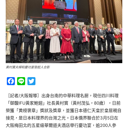
黃村寶夫婦和慶功宴發起人合影
Facebook
Line
Twitter
［記者/大阪報導］出身台南的中華料理名㕑，現任四川料理
「御馥IFU黃家鮑翅」社長黃村寳（黃村茂弘，80歲），日前
榮獲「黄綬褒章」獎狀及獎章，並獲日本德仁天皇於皇居親自
接見，是日本料理界的台灣之光。日本僑界聯合於3月5日在
大阪梅田北的五星級華爾道夫酒店舉行慶功宴，逾200人參