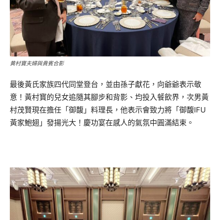
黄村寶夫婦與貴賓合影
最後黃氏家族四代同堂登台，並由孫子獻花，向爺爺表示敬
意！黃村寳的兒女追隨其腳步和背影、均投入餐飲界，次男黃
村茂賢現在擔任「御馥」料理長，他表示會致力將「御馥IFU
黃家鮑翅」發揚光大！慶功宴在感人的氣氛中圓滿結束。