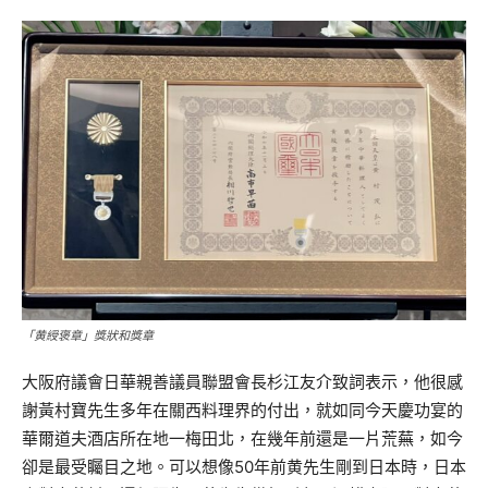
「黄綬褒章」獎狀和獎章
大阪府議會日華親善議員聯盟會長杉江友介致詞表示，他很感
謝黃村寶先生多年在關西料理界的付出，就如同今天慶功宴的
華爾道夫酒店所在地一梅田北，在幾年前還是一片荒蕪，如今
卻是最受矚目之地。可以想像50年前黄先生剛到日本時，日本