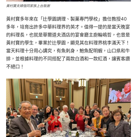
黃村寶夫婦偕同家族上台致謝
黃村寶多年來在「辻學園調理、製菓專門學校」擔任教授40
多年，培育出許多中華料理界的英才。值得一提的是當天晚宴
的料理長，也就是華爾道夫酒店的宴會廳主廚輪嶋哲，也曾是
黃村寶的學生，畢業於辻學園，顯見其在料理界桃李滿天下！
當天料理十分用心講究，有魚刺身，鮑魚配明蝦，山口県和牛
排，並根據料理的不同搭配了兩款白酒和一款紅酒，讓賓客讚
不絕口！