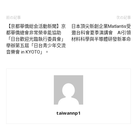
前の記事
次の記事
【京都華僑総会活動新聞】京
日本頂尖新創企業Matlantis受
都華僑總會非常榮幸能協助
邀台科會夏季演講會 AI引領
「日台歡迎光臨執行委員會」
材料科學與半導體研發新革命
舉辦第五屆「日台青少年交流
音樂會 in KYOTO」。
taiwannp1