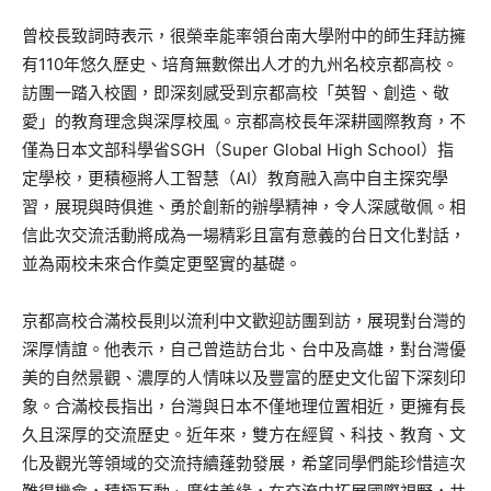
曾校長致詞時表示，很榮幸能率領台南大學附中的師生拜訪擁
有110年悠久歷史、培育無數傑出人才的九州名校京都高校。
訪團一踏入校園，即深刻感受到京都高校「英智、創造、敬
愛」的教育理念與深厚校風。京都高校長年深耕國際教育，不
僅為日本文部科學省SGH（Super Global High School）指
定學校，更積極將人工智慧（AI）教育融入高中自主探究學
習，展現與時俱進、勇於創新的辦學精神，令人深感敬佩。相
信此次交流活動將成為一場精彩且富有意義的台日文化對話，
並為兩校未來合作奠定更堅實的基礎。
京都高校合滿校長則以流利中文歡迎訪團到訪，展現對台灣的
深厚情誼。他表示，自己曾造訪台北、台中及高雄，對台灣優
美的自然景觀、濃厚的人情味以及豐富的歷史文化留下深刻印
象。合滿校長指出，台灣與日本不僅地理位置相近，更擁有長
久且深厚的交流歷史。近年來，雙方在經貿、科技、教育、文
化及觀光等領域的交流持續蓬勃發展，希望同學們能珍惜這次