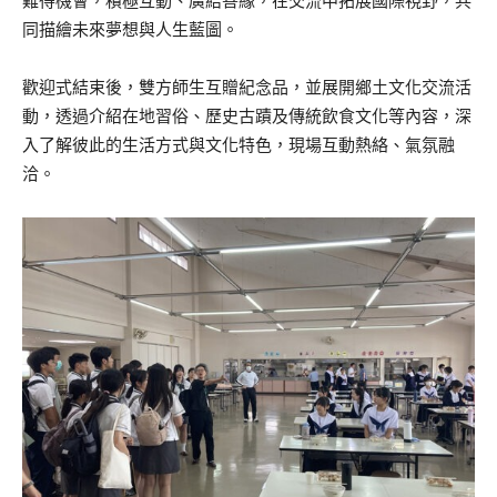
難得機會，積極互動、廣結善緣，在交流中拓展國際視野，共
同描繪未來夢想與人生藍圖。
歡迎式結束後，雙方師生互贈紀念品，並展開鄉土文化交流活
動，透過介紹在地習俗、歷史古蹟及傳統飲食文化等內容，深
入了解彼此的生活方式與文化特色，現場互動熱絡、氣氛融
洽。