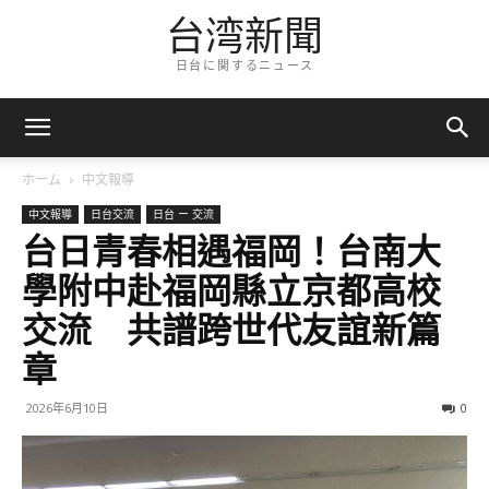
台湾新聞
日台に関するニュース
ホーム
中文報導
中文報導
日台交流
日台 ー 交流
台日青春相遇福岡！台南大
學附中赴福岡縣立京都高校
交流 共譜跨世代友誼新篇
章
2026年6月10日
0