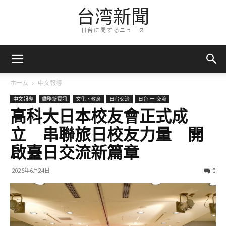
台湾新聞
日台に関するニュース
ホーム
中文報導
中文報導
僑務新資訊
文化・教育
日台交流
日台 ー 交流
高科大日本校友會正式成
立 串聯旅日校友力量 開
啟臺日交流新篇章
2026年6月24日
0