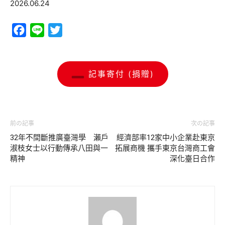
2026.06.24
Facebook
Line
Twitter
記事寄付 (捐贈)
前の記事
次の記事
32年不間斷推廣臺灣學 瀨戶
經濟部率12家中小企業赴東京
淑枝女士以行動傳承八田與一
拓展商機 攜手東京台灣商工會
精神
深化臺日合作