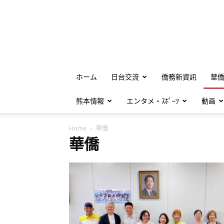
ホーム
日台交流
僑務新資訊
華
熊本情報
エンタメ・ｽﾎﾟｰﾂ
動画
Home
華僑
華僑