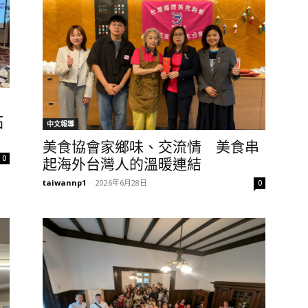
」
拓
中文報導
美食協會家鄉味、交流情 美食串
0
起海外台灣人的溫暖連結
taiwannp1
-
2026年6月28日
0