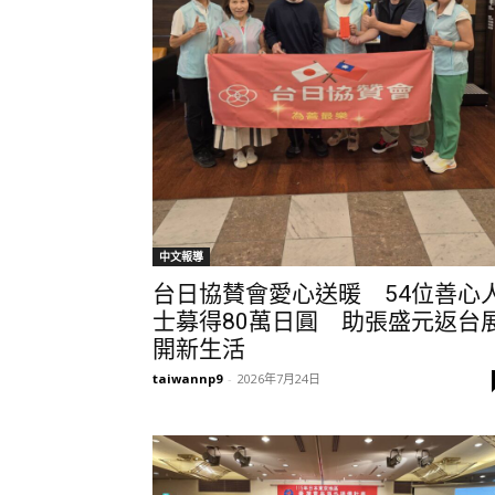
中文報導
台日協賛會愛心送暖 54位善心
士募得80萬日圓 助張盛元返台
開新生活
taiwannp9
-
2026年7月24日