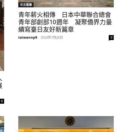
中文報導
青年薪火相傳 日本中華聯合總會
青年部創部10週年 凝聚僑界力量
續寫臺日友好新篇章
taiwannp9
-
2026年7月20日
0
人
展
0