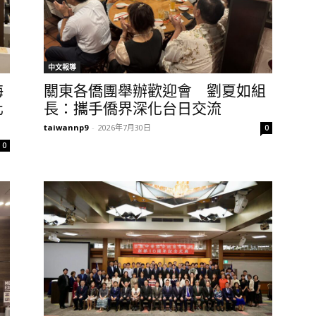
中文報導
海
關東各僑團舉辦歡迎會 劉夏如組
化
長：攜手僑界深化台日交流
taiwannp9
-
2026年7月30日
0
0