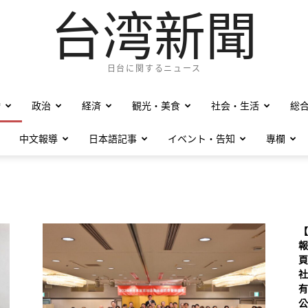
台湾新聞
日台に関するニュース
僑
政治
経済
観光・美食
社会・生活
総
中文報導
日本語記事
イベント・告知
專欄
【
報
頁
社
有
公