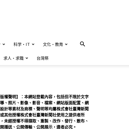
合
科学・IT
文化・教育
求人・求職
台灣祭
版權聲明】：本網站登載內容，包括但不限於文字
導、照片、影像、影音、檔案、網站版面配置、網
設計等素材及商標、聲明等均屬株式會社臺灣新聞
或其他授權株式會社臺灣新聞社使用之提供者所
，未經授權不得擷取、重製、改作、發行、散布、
開播送、公開傳輸、公開展示，違者必究。