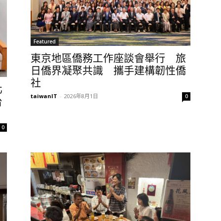
Featured
東京地區僑務工作座談會舉行 旅
日僑界凝聚共識 攜手建構韌性僑
社
北
taiwanIT
-
2026年8月1日
0
台
0