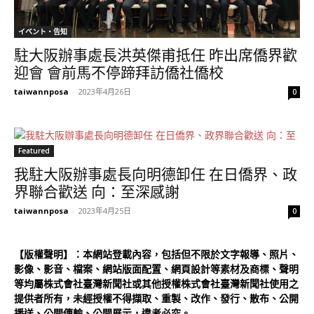
イベント・告知
駐大阪辦事處長洪英傑甫抵任 昨出席僑界歡
迎會 會前馬不停蹄拜訪僑社僑校
taiwannposa
-
2023年4月26日
0
Featured
我駐大阪辦事處長向明德卸任 在日僑界、政
界聯合歡送 向：至深感謝
taiwannposa
-
2023年4月25日
0
【版權聲明】：本網站登載內容，包括但不限於文字報導、照片、
影像、影音、檔案、網站版面配置、網頁設計等素材及商標、聲明
等均屬株式會社臺灣新聞社或其他授權株式會社臺灣新聞社使用之
提供者所有，未經授權不得擷取、重製、改作、發行、散布、公開
播送、公開傳輸、公開展示，違者必究。