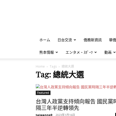
ホーム
日台交流
僑務新資訊
華
熊本情報
エンタメ・ｽﾎﾟｰﾂ
動画
Home
Tags
總統大選
Tag: 總統大選
Featured
台灣人政黨支持傾向報告 國民黨
隔三年半逆轉領先
taiwannp9
-
2023年1月16日