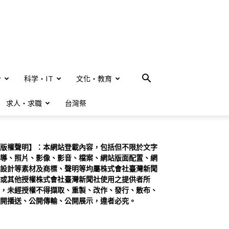
合
科学・IT
文化・教育
求人・求職
台灣祭
版權聲明】：本網站登載內容，包括但不限於文字
導、照片、影像、影音、檔案、網站版面配置、網
設計等素材及商標、聲明等均屬株式會社臺灣新聞
或其他授權株式會社臺灣新聞社使用之提供者所
，未經授權不得擷取、重製、改作、發行、散布、
開播送、公開傳輸、公開展示，違者必究。