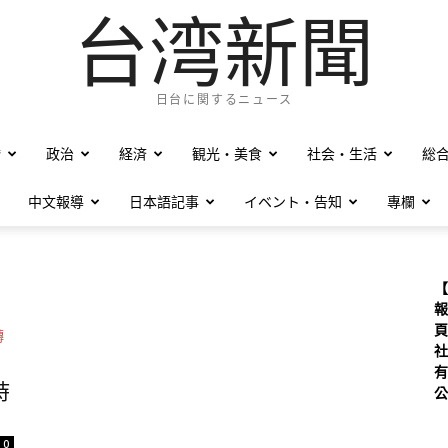
台湾新聞
日台に関するニュース
僑
政治
経済
観光・美食
社会・生活
総
中文報導
日本語記事
イベント・告知
專欄
【
報
頁
社
有
時
公
0