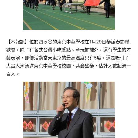
【本報訊】位於四ッ谷的東京中華學校在1月29日舉辦春節聯
歡會，除了有各式台灣小吃餐點、童玩擺攤外，還有學生的才
藝表演，即便活動當天東京的最高溫度只有5度，還是吸引了
大量人潮湧進東京中華學校校園，共襄盛舉，估計人數超過一
百人。