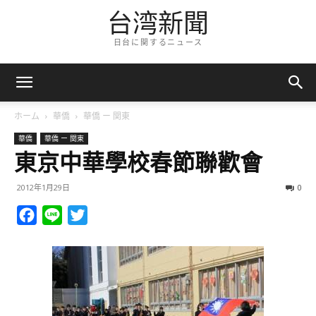
台湾新聞
日台に関するニュース
ホーム
華僑
華僑 ー 関東
華僑
華僑 ー 関東
東京中華學校春節聯歡會
2012年1月29日
0
Facebook
Line
Twitter