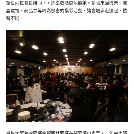
新舊兩位會長陪同下，逐桌敬酒問候僑胞。多張來回機票、液
晶電視、商品劵等精彩豐富的摸彩活動，讓會場高潮迭起，歡
聲不斷。
最後大阪台灣同鄉會顧問林明輝在閉幕詞中表示，十年前大阪