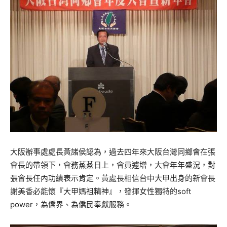
大阪辦事處處長黃諸侯認為，過去四年來大阪台灣同鄉會在張
會長的帶領下，會務蒸蒸日上，會員遽增，大會年年盛況，對
張會長任內功績表示肯定。黃處長相信台中大甲出身的新會長
謝美香必能懷『大甲媽祖精神』，發揮女性獨特的soft
power，為僑界、為僑民奉獻服務。