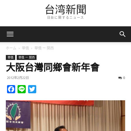
台湾新聞
日台に関するニュース
ホーム
華僑
華僑 ー 関西
華僑
華僑 ー 関西
大阪台灣同鄉會新年會
2012年2月22日
0
Facebook
Line
Twitter