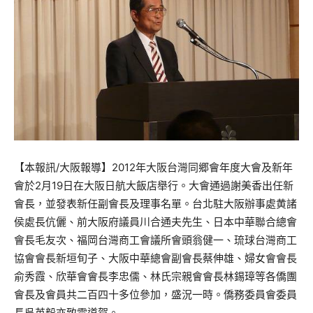
【本報訊/大阪報導】2012年大阪台灣同郷會年度大會及新年
會於2月19日在大阪日航大飯店舉行。大會通過謝美香出任新
會長，並發表新任副會長及理事名單。台北駐大阪辦事處黄諸
侯處長伉儷、前大阪府議員川合通夫先生、日本中華聯合總會
會長毛友次、福岡台灣商工會議所會頭翁健一、琉球台灣商工
協會會長新垣旬子、大阪中華總會副會長蔡伸雄、婦女會會長
俞秀霞、欣華會會長李忠儒、林氏宗親會會長林錫璋等各僑團
會長及會員共二百四十多位參加，盛況一時。僑務委員會委員
長吳英毅亦致電道賀。