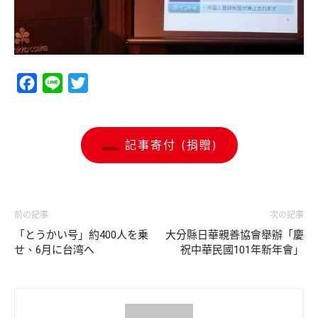
Facebook
Line
Twitter
記事寄付 (捐贈)
前の記事
次の記事
「とうかい号」約400人を乗
大分縣日華親善協會舉辦「慶
せ、6月に台湾へ
祝中華民國101年新年會」