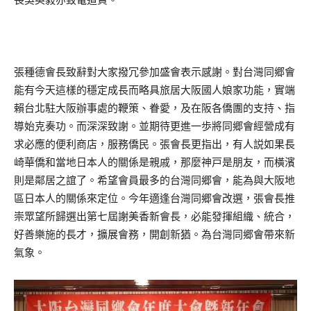
張種德會長致辭對大家撥冗參加盛會表示感謝。對台灣同郷會
能有今天這樣的穩定成長而略具旅居大阪國人娘家功能，實端
賴台北駐大阪辦事處的鞭策、眷愛，及在阪各僑團的支持、指
導始克奏功。而深深致謝。並期待更進一歩將同郷會經營成有
求必應的便利商店，服務僑民。張會長更指出，有人説如果長
崎華僑和當地日本人的關係是親戚，那麼神戸是朋友，而橫濱
則是鄰居之誼了。希望會員最多的台灣同郷會，能為與大阪地
區日本人的關係來定位。今年適逢台灣同郷會改選，張會長推
崇眾望所歸選出第七屆謝美香新會長，必能發揮組織、統合，
好善樂施的長才，擴展會務，開創新猶。為台灣同郷會帶來新
氣象。