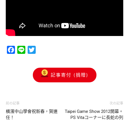
Facebook
Line
Twitter
記事寄付 (捐贈)
前の記事
次の記事
橫濱中山學會祝新春，賀連
Taipei Game Show 2012開幕。
任！
PS Vitaコーナーに長蛇の列