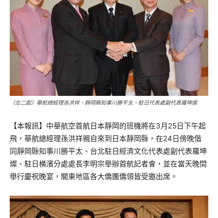
（左二起）華航總經理孫洪祥、靜岡縣知事川勝平太、駐日代表處副代表羅坤燦
【本報訊】中華航空首航日本靜岡的班機將在3月25日下午起
飛，華航總經理孫洪祥親自來到日本靜岡縣，在24日傍晚偕
同靜岡縣知事川勝平太、台北駐日經濟文化代表處副代表羅坤
燦、駐日橫濱分處處長李明宗舉辦首航記者會，並在當天晚間
舉行慶祝晚宴，關東地區各大僑團僑領皆受邀出席。