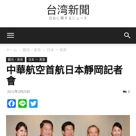
台湾新聞
日台に関するニュース
ホーム
観光・美食
日本 ー 美食
観光・美食
日本 ー 美食
中華航空首航日本靜岡記者
會
2012年3月25日
0
Facebook
Line
Twitter