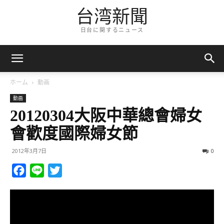
台湾新聞
日台に関するニュース
ホーム
動画
動画
20120304大阪中華總會婦女
會歡度國際婦女節
2012年3月7日
0
Facebook
Line
Twitter