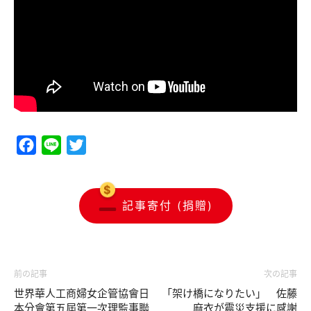
Facebook
Line
Twitter
記事寄付 (捐贈)
前の記事
次の記事
世界華人工商婦女企管協會日
「架け橋になりたい」 佐藤
本分會第五屆第一次理監事聯
麻衣が震災支援に感謝