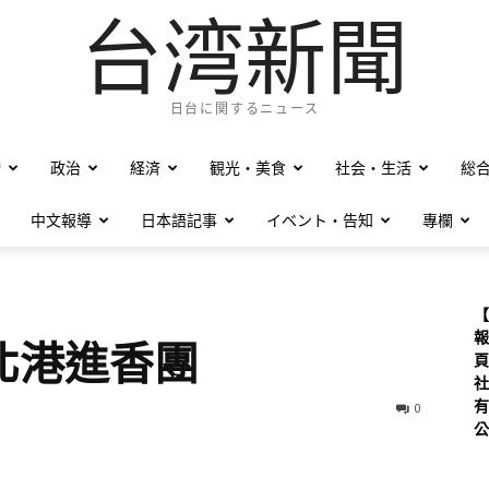
台湾新聞
日台に関するニュース
僑
政治
経済
観光・美食
社会・生活
総
中文報導
日本語記事
イベント・告知
專欄
【
報
北港進香團
頁
社
有
0
公