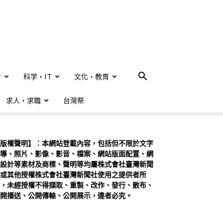
合
科学・IT
文化・教育
求人・求職
台灣祭
版權聲明】：本網站登載內容，包括但不限於文字
導、照片、影像、影音、檔案、網站版面配置、網
設計等素材及商標、聲明等均屬株式會社臺灣新聞
或其他授權株式會社臺灣新聞社使用之提供者所
，未經授權不得擷取、重製、改作、發行、散布、
開播送、公開傳輸、公開展示，違者必究。