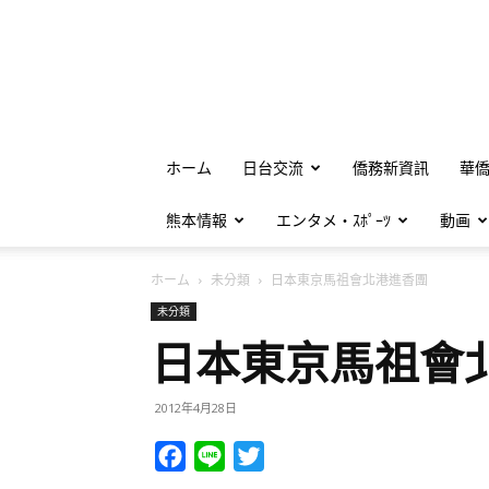
ホーム
日台交流
僑務新資訊
華
熊本情報
エンタメ・ｽﾎﾟｰﾂ
動画
ホーム
未分類
日本東京馬祖會北港進香團
未分類
日本東京馬祖會
2012年4月28日
Facebook
Line
Twitter