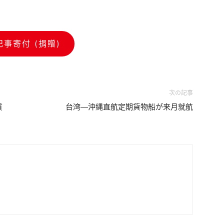
記事寄付 (捐贈)
次の記事
貢
台湾―沖縄直航定期貨物船が来月就航