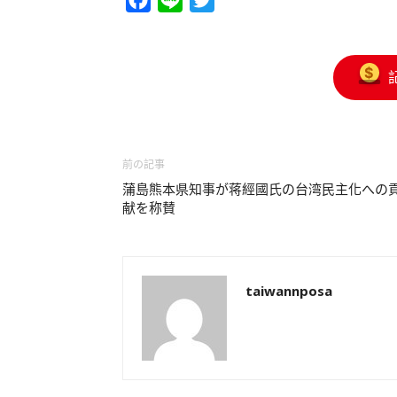
前の記事
蒲島熊本県知事が蒋經國氏の台湾民主化への
献を称賛
taiwannposa