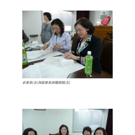
俞會長(左)與副會長胡羅娟娟(左)