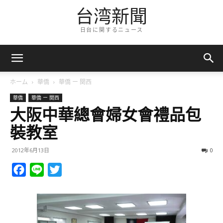
台湾新聞
日台に関するニュース
ホーム
華僑
華僑 ー 関西
華僑
華僑 ー 関西
大阪中華總會婦女會禮品包
裝教室
2012年6月13日
0
Facebook
Line
Twitter