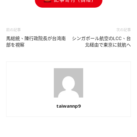
前の記事
次の記事
馬総統、陳行政院長が台湾南
シンガポール航空のLCC、台
部を視察
北経由で東京に就航へ
taiwannp9