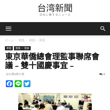
台湾新聞
日台に関するニュース
ホーム
華僑
華僑 ー 関東
華僑
華僑 ー 関東
東京華僑總會理監事聯席會
議﹣雙十國慶事宜﹣
2012年6月11日
0
Facebook
Line
Twitter