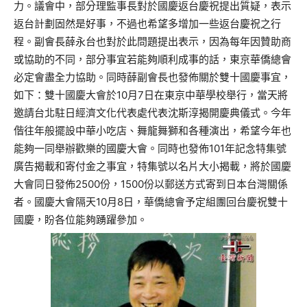
力。議會中，部分理監事長對於國慶返台慶祝提出質疑，表示
返台計劃固然是好事，不過也希望多增加一些返台慶祝之行
程。副會長薛永台也對於此問題提出表示，因為每年因贊助商
或協助的不同，部分事宜若能夠順利成事的話，東京華僑總會
必定會盡全力協助。同時薛副會長也發佈關於雙十國慶事宜，
如下：雙十國慶大會於10月7日在東京中華學校舉行，當天將
邀請台北駐日經濟文化代表處代表沈斯淳揭開慶典儀式。今年
偕往年般擺設中華小吃店、舞龍舞獅和各種演出，希望今年也
能夠一同舉辦歡樂的國慶大會。同時也發佈101年記念特集號
廣告揭載和寄付金之事宜，特集號以名片大小揭載，將於國慶
大會同日發佈2500份，1500份以郵送方式寄到日本台灣關係
者。國慶大會隔天10月8日，華僑總會予定組團回台慶祝雙十
國慶，盼各位能夠踴躍參加。