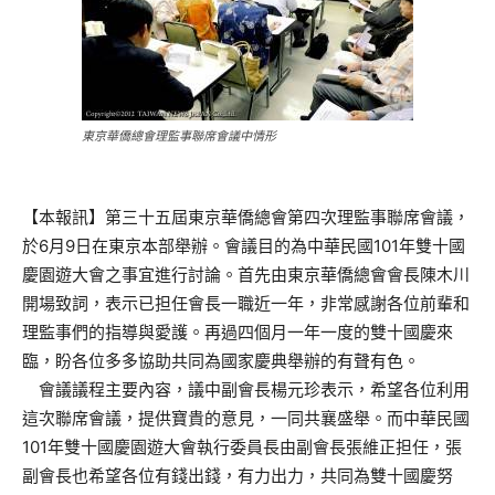
東京華僑總會理監事聯席會議中情形
【本報訊】第三十五屆東京華僑總會第四次理監事聯席會議，
於6月9日在東京本部舉辦。會議目的為中華民國101年雙十國
慶園遊大會之事宜進行討論。首先由東京華僑總會會長陳木川
開場致詞，表示已担任會長一職近一年，非常感謝各位前輩和
理監事們的指導與愛護。再過四個月一年一度的雙十國慶來
臨，盼各位多多協助共同為國家慶典舉辦的有聲有色。
會議議程主要內容，議中副會長楊元珍表示，希望各位利用
這次聯席會議，提供寶貴的意見，一同共襄盛舉。而中華民國
101年雙十國慶園遊大會執行委員長由副會長張維正担任，張
副會長也希望各位有錢出錢，有力出力，共同為雙十國慶努