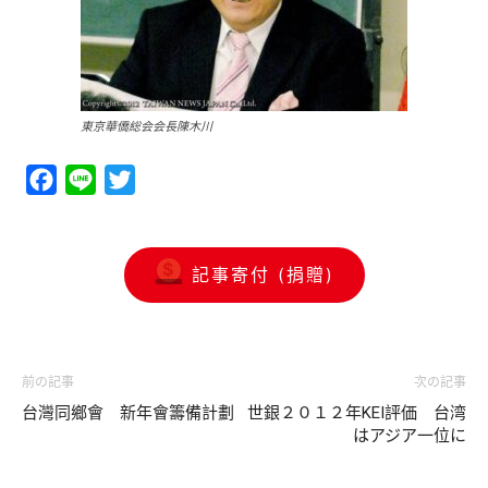
東京華僑総会会長陳木川
Facebook
Line
Twitter
記事寄付 (捐贈)
前の記事
次の記事
台灣同鄉會 新年會籌備計劃
世銀２０１２年KEI評価 台湾
はアジア一位に