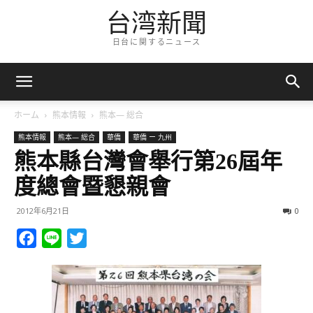
台湾新聞
日台に関するニュース
ホーム
熊本情報
熊本— 総合
熊本情報
熊本— 総合
華僑
華僑 ー 九州
熊本縣台灣會舉行第26屆年
度總會暨懇親會
2012年6月21日
0
Facebook
Line
Twitter