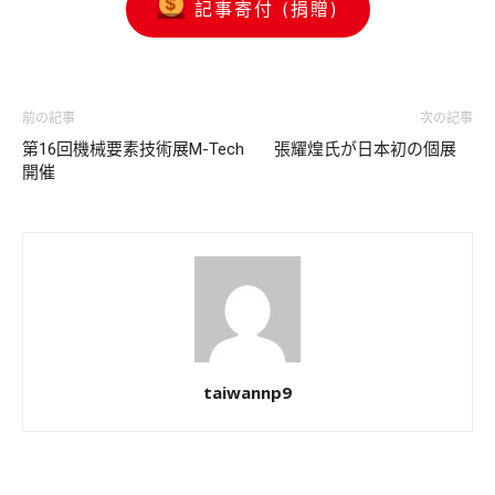
記事寄付 (捐贈)
前の記事
次の記事
第16回機械要素技術展M-Tech
張耀煌氏が日本初の個展
開催
taiwannp9