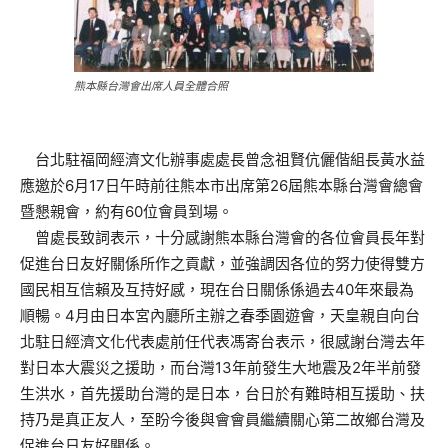
熊本縣台灣會出席人員全體合照
台北駐福岡經濟文化辦事處處長曾念祖賢伉儷偕組長黃水益
應邀於6月17日午時前往熊本市出席第26屆熊本縣台灣會總會
暨懇親會，約有60位會員到場。
曾處長致詞表示，十分感謝熊本縣台灣會的各位會員長年對
促進台日友好關係所作之貢獻，並強調因各位的努力使得雙方
國民相互信賴及互持好感，現在台日關係係過去40年來最為
順暢。4月由日本宮內廳所主辦之春季園遊會，天皇親自向台
北駐日經濟文化代表處前任代表馮寄台表示，很感謝台灣去年
對日本大震災之援助，而台灣13年前發生大地震及2年半前發
生洪水，首先援助台灣的是日本，台日於有難時相互援助、扶
持乃是真正友人，至盼今後與會會員繼續關心第二故鄉台灣及
促進台日友好關係。