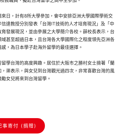
學校教職員、擬赴台灣留學之高中生參加。
來日，計有8所大學參加，會中安排亞洲大學國際學術交
信達教授分別發表「台灣IT技術的人才培育現況」及「中
教育發展現況，並由參展之大學簡介各校。薛校長表示，台
領域甚至超過日本，且台灣各大學國際化之程度領先亞洲各
情感，為日本學子赴海外留學的最佳選擇。
留學台灣的高度興趣。居住於大阪巿之勝村女士揹著「蘭
加，渠表示，與女兒到台灣觀光過四次，非常喜歡台灣的風
鼓勵女兒將來到台灣留學。
記事寄付 (捐贈)