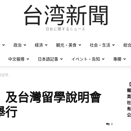
台湾新聞
日台に関するニュース
僑
政治
経済
観光・美食
社会・生活
総
中文報導
日本語記事
イベント・告知
專欄
學...
【
報
」及台灣留學說明會
頁
社
舉行
有
公
0