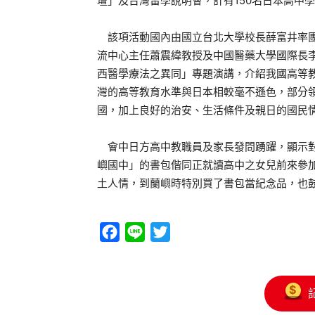
壇」及台灣留學說明會，計有150名日本高中
該項活動國內由國立台北大學校長薛富井率團
流中心主任蕭震緯教授及中國醫藥大學國際長李
西醫學療法之異同」專題演講，介紹我國高等
灣的高等教育水準與日本相較毫不遜色，部分
國，加上良好的治安、生活條件及親日的國民
會中日方高中教職員及家長發問踴躍，顯示對
嶼國中」的書包偕同正就讀高中之女兒前來參
土人情，到蘭嶼時特別買了書包當紀念品，也
Facebook
Line
Twitter