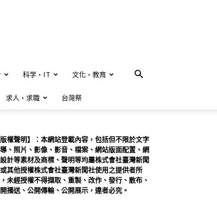
合
科学・IT
文化・教育
求人・求職
台灣祭
版權聲明】：本網站登載內容，包括但不限於文字
導、照片、影像、影音、檔案、網站版面配置、網
設計等素材及商標、聲明等均屬株式會社臺灣新聞
或其他授權株式會社臺灣新聞社使用之提供者所
，未經授權不得擷取、重製、改作、發行、散布、
開播送、公開傳輸、公開展示，違者必究。