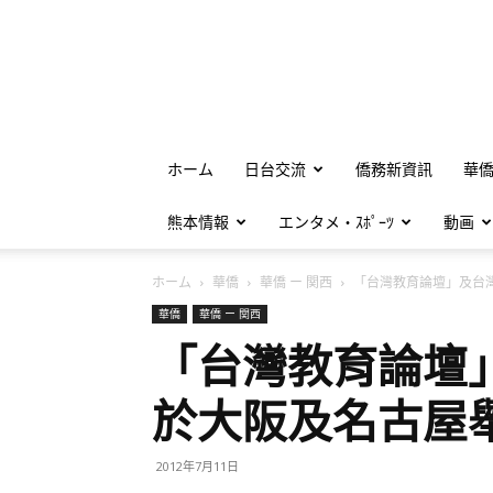
ホーム
日台交流
僑務新資訊
華
熊本情報
エンタメ・ｽﾎﾟｰﾂ
動画
ホーム
華僑
華僑 ー 関西
「台灣教育論壇」及台灣留
華僑
華僑 ー 関西
「台灣教育論壇
於大阪及名古屋
2012年7月11日