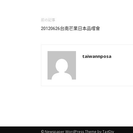
前の記事
20120626台南芒果日本品嚐會
taiwannposa
© Newspaper WordPress Theme by TagDiv