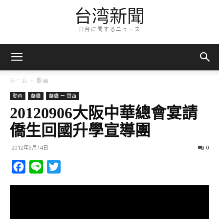
台湾新聞
日台に関するニュース
ホーム
動画
動画
華僑
華僑 ー 関西
20120906大阪中華總會宴請
僑生回國升學宣導團
2012年9月14日
0
Facebook
Line
Twitter