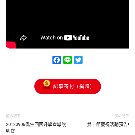
Facebook
Line
Twitter
記事寄付 (捐贈)
前の記事
次の記事
20120906僑生回國升學宣導說
雙十節慶祝活動預告!
明會