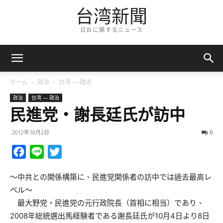
台湾新聞
日台に関するニュース
ホーム
政治
台湾 — 政治
政治
台湾 — 政治
民進党・謝長廷氏が訪中
2012年10月2日
0
Facebook
Line
Twitter
～中共との関係構築に、民進党関係者の訪中では過去最高レ
ベル～
最大野党・民進党の元行政院長（首相に相当）であり、
2008年総統選出馬経験者である謝長廷氏が10月4日より8日