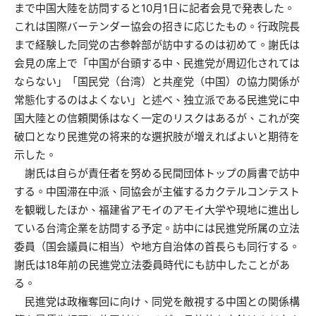
まで中国大陸を訪問すると10月1日に記者会見で発表した。
これは国際バーテンダー協会の招きに応じたもの。行政院長
まで経験した同党の古参幹部が訪中するのは初めて。謝氏は
会見の席上で「中国が台頭する中、民進党が周辺化されては
ならない」「国民党（台湾）と共産党（中国）の協力関係が
常態化するのはよくない」と述べ、独立派である民進党に中
国大陸との信頼関係はなく一定のリスクはあるが、これが突
破口となり民進党の将来的な選択肢が増えればよいと期待を
示した。
謝氏は自らが責任者を努める民間団体トップの肩書で訪中
する。中国滞在中派、同協会が主催するカクテルコンテスト
を観戦したほか、福建省アモイのアモイ大学や現地に進出し
ている台湾企業を訪問する予定。訪中には民進党所属の立法
委員（国会議員に相当）や地方自治体の首長らも同行する。
謝氏は18年前の民進党立法委員時代にも訪中したことがあ
る。
民進党は政権奪回に向け、同党を敵視する中国との関係構