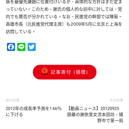
築を最優先課題に位置付けいるが、具体的な方針はまだ定ま
っていない。このため、謝氏の個人的な訪中に対しては、党
内でも賛否が分かれている。なお、民進党の幹部では陳菊・
高雄市長（元民進党代理主席）も2009年5月に北京と上海を
訪問している。
Facebook
Line
Twitter
記事寄付 (捐贈)
前の記事
次の記事
2012年の成長率予測を1.66％
【動画ニュース】20120925
に下げる
囲碁の謝依旻女流本因坊、嬉
野市で第一局