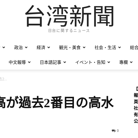
台湾新聞
日台に関するニュース
僑
政治
経済
観光・美食
社会・生活
総
中文報導
日本語記事
イベント・告知
專欄
...
【
報
高が過去2番目の高水
頁
社
有
公
0