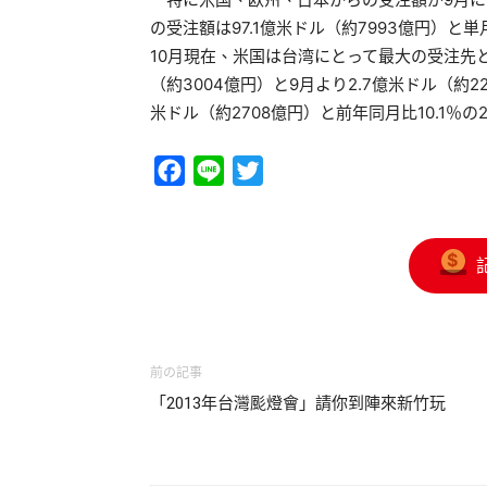
の受注額は97.1億米ドル（約7993億円）
10月現在、米国は台湾にとって最大の受注先と
（約3004億円）と9月より2.7億米ドル（約2
米ドル（約2708億円）と前年同月比10.1％
Facebook
Line
Twitter
前の記事
「2013年台灣颩燈會」請你到陣來新竹玩