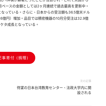
と単月ベースの金額としては2ヶ月連続で過去最高を更新中。
なっている。さらに、日本からの受注額も36.5億米ドル
26億円）増加。品目では精密機器の10月分受注は32.9億
の2ケタ成長となっている。
記事寄付 (捐贈)
次の記事
待望の日本台湾教育センター、法政大学内に開
設される