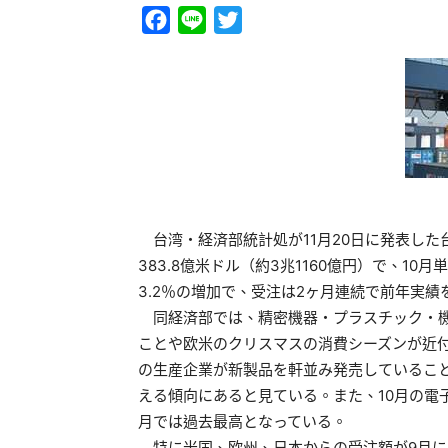
Facebook
Line
Twitter
台湾・経済部統計処が11月20日に発表した
383.8億米ドル（約3兆1160億円）で、1
3.2％の増加で、受注は2ヶ月連続で前年実績
同経済部では、精密機器・プラスチック・機
ことや欧米のクリスマスの消費シーズンが近
の生産企業が新製品を軒並み発売しているこ
える傾向にあると見ている。また、10月の電子
月では過去最高となっている。
特に米国、欧州、日本からの受注額が9月に