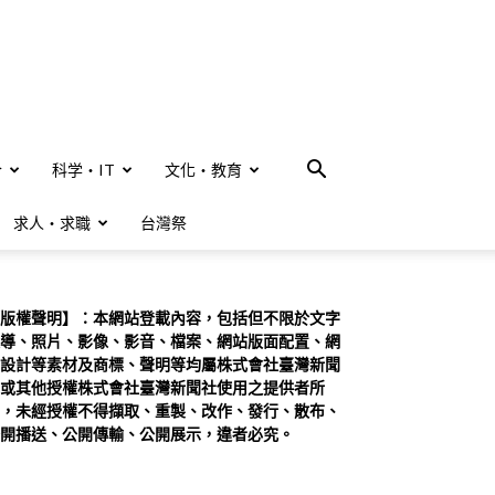
合
科学・IT
文化・教育
求人・求職
台灣祭
版權聲明】：本網站登載內容，包括但不限於文字
導、照片、影像、影音、檔案、網站版面配置、網
設計等素材及商標、聲明等均屬株式會社臺灣新聞
或其他授權株式會社臺灣新聞社使用之提供者所
，未經授權不得擷取、重製、改作、發行、散布、
開播送、公開傳輸、公開展示，違者必究。