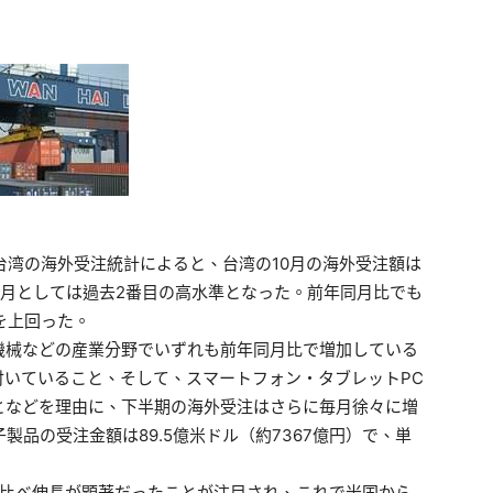
台湾の海外受注統計によると、台湾の10月の海外受注額は
0月単月としては過去2番目の高水準となった。前年同月比でも
を上回った。
械などの産業分野でいずれも前年同月比で増加している
付いていること、そして、スマートフォン・タブレットPC
となどを理由に、下半期の海外受注はさらに毎月徐々に増
製品の受注金額は89.5億米ドル（約7367億円）で、単
比べ伸長が顕著だったことが注目され、これで米国から