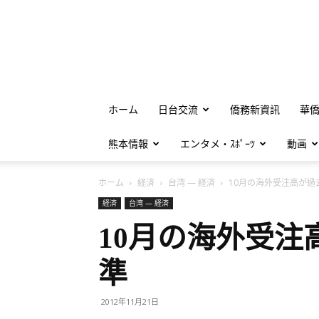
ホーム
日台交流
僑務新資訊
華
熊本情報
エンタメ・ｽﾎﾟｰﾂ
動画
ホーム
経済
台湾 — 経済
10月の海外受注高が過去2
経済
台湾 — 経済
10月の海外受注
準
2012年11月21日