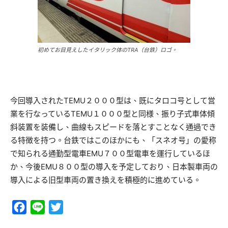
初めてお目見えしたイタリック体のTRA（台鉄）ロゴ。
今回導入されたTEMU２０００型は、既にタロコ号として営
業を行なっているTEMU１０００型と同様、振り子式車体傾
斜装置を装備し、曲線もスピードを落とすことなく通過でき
る特徴を持つ。台鉄ではこのほかにも、「スネオ号」の愛称
で知られる通勤型電車EMU７００型電車を運行しているほ
か、今後EMU８００型の導入を予定しており、日本製車両の
導入による旧型車両の置き換えを積極的に進めている。
Facebook
Line
Twitter