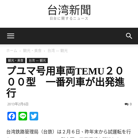
台湾新聞
日台に関するニュース
ホーム
観光・美食
台湾 — 観光
観光・美食
台湾 — 観光
プユマ号用車両TEMU２０
００型 一番列車が出発進
行
2013年2月6日
0
Facebook
Line
Twitter
台湾鉄路管理局（台鉄）は２月６日、昨年末から試運転を行