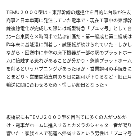
TEMU２０００型は、東部幹線の速達化を目的に台鉄が住友
商事と日本車両に発注していた電車で、現在工事中の東部幹
線複線電化が完成した際には新型特急「プユマ号」として台
北－台東間を３時間半で結ぶ計画だ。第一編成と第二編成は
昨年末に基隆港に到着し、試運転が続けられていた。しかし
ながら、回送中に車体の床下機器が一部の駅のプラットホー
ムに接触する恐れがあることが分かり、急遽プラットホーム
を削るというハプニングがあったほか、営業認可の手続きに
とまどり、営業開始直前の５日に認可が下りるなど、旧正月
輸送に間に合わせるため、慌しい船出となった。
板橋駅にもTEMU２０００型を目当てに多くの人がつめか
け、電車がホームに進入するとカメラのシャッター音が鳴り
響いた。家族４人で花蓮へ帰省するという男性は「プユマ号