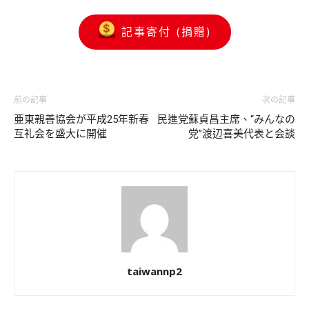
記事寄付 (捐贈)
前の記事
次の記事
亜東親善協会が平成25年新春
民進党蘇貞昌主席、“みんなの
互礼会を盛大に開催
党”渡辺喜美代表と会談
taiwannp2