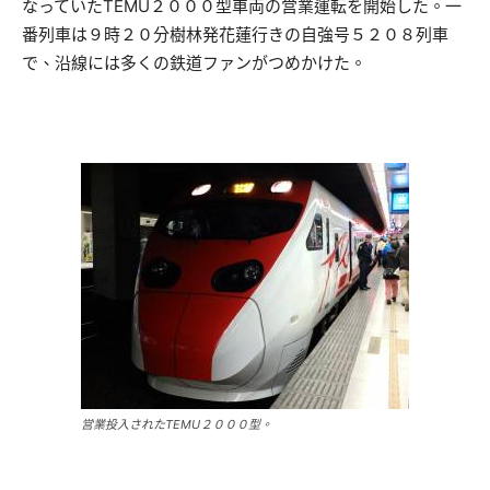
なっていたTEMU２０００型車両の営業運転を開始した。一
番列車は９時２０分樹林発花蓮行きの自強号５２０８列車
で、沿線には多くの鉄道ファンがつめかけた。
営業投入されたTEMU２０００型。