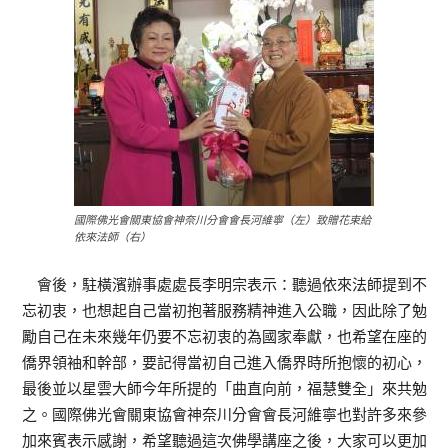
國際佛光會關東協會神奈川分會會長河維寧（左）致贈花束給
依來法師（右）
會後，駐橫濱辦事處處長李明宗表示：聽過依來法師提到不
忘初衷，也想起自己當初抱著服務精神進入公職，因此除了勉
勵自己在未來幾年仍要不忘初衷的為國家奉獻，也希望在座的
僑界領袖和幹部，要記得當初自己進入僑界時所抱懷的初心，
最後並以星雲大師今年所提的「曲直向前，福慧雙全」來共勉
之。國際佛光會關東協會神奈川分會會長河維寧也對許多來參
加來賓表示感謝，希望聽過這次佛學講座之後，大家可以更加