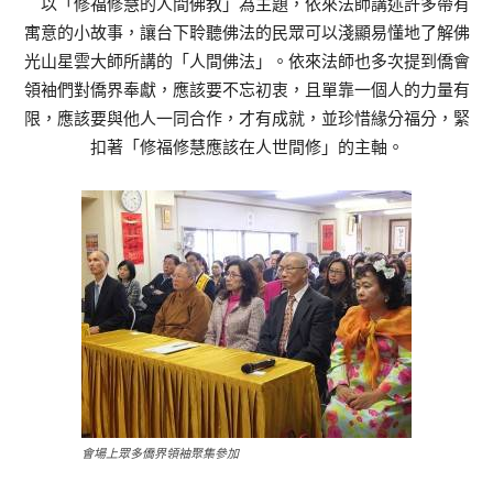
以「修福修慧的人間佛教」為主題，依來法師講述許多帶有
寓意的小故事，讓台下聆聽佛法的民眾可以淺顯易懂地了解佛
光山星雲大師所講的「人間佛法」。依來法師也多次提到僑會
領袖們對僑界奉獻，應該要不忘初衷，且單靠一個人的力量有
限，應該要與他人一同合作，才有成就，並珍惜緣分福分，緊
扣著「修福修慧應該在人世間修」的主軸。
會場上眾多僑界領袖聚集參加