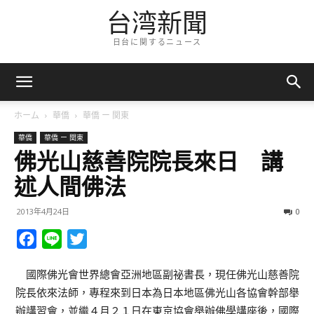
台湾新聞
日台に関するニュース
ホーム
華僑
華僑 ー 関東
華僑
華僑 ー 関東
佛光山慈善院院長來日 講
述人間佛法
2013年4月24日
0
Facebook
Line
Twitter
國際佛光會世界總會亞洲地區副祕書長，現任佛光山慈善院
院長依來法師，專程來到日本為日本地區佛光山各協會幹部舉
辦講習會，並繼４月２１日在東京協會舉辦佛學講座後，國際