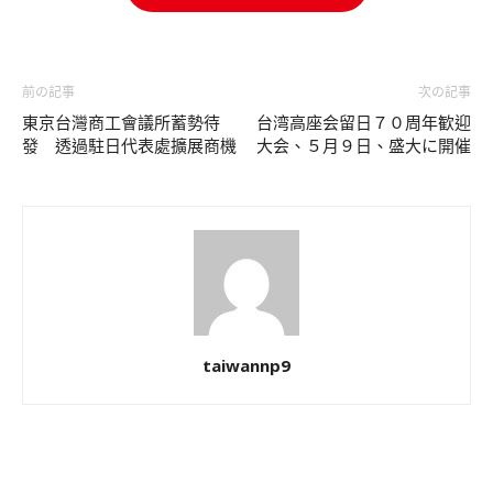
前の記事
次の記事
東京台灣商工會議所蓄勢待
台湾高座会留日７０周年歓迎
發 透過駐日代表處擴展商機
大会、５月９日、盛大に開催
taiwannp9