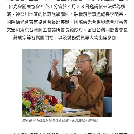
佛光會關東協會神奈川分會於４月２３日邀請依來法師為橫
濱、神奈川地區的信眾說學講佛。駐橫濱辦事處處長李明宗、
國際佛光會東京協會會長邱美艷、國際佛光會世界總會理事曾
文宏和東京台灣商工會議所會長錢妙玲、留日台灣同鄉會會長
蘇成宗等各僑團領袖，以及僑務委員等人均出席參加。
現任佛光山慈善院院長依來法師，來日講述人間佛法