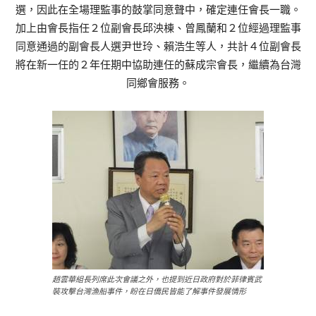
選，因此在全場理監事的鼓掌同意聲中，確定連任會長一職。
加上由會長指任２位副會長邱泱棟、曾鳳蘭和２位經過理監事
同意通過的副會長人選尹世玲、賴浩生等人，共計４位副會長
將在新一任的２年任期中協助連任的蘇成宗會長，繼續為台灣
同鄉會服務。
趙雲華組長列席此次會議之外，也提到近日政府對於菲律賓武
裝攻擊台灣漁船事件，盼在日僑民皆能了解事件發展情形