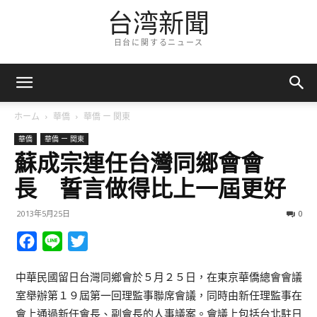
台湾新聞
日台に関するニュース
ホーム
華僑
華僑 ー 関東
華僑
華僑 ー 関東
蘇成宗連任台灣同鄉會會
長 誓言做得比上一屆更好
2013年5月25日
0
Facebook
Line
Twitter
中華民國留日台灣同鄉會於５月２５日，在東京華僑總會會議
室舉辦第１９屆第一回理監事聯席會議，同時由新任理監事在
會上通過新任會長、副會長的人事議案。會議上包括台北駐日