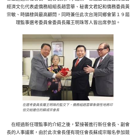
經濟文化代表處僑務組組長趙雲華、秘書文君妃和僑務委員黃
宗敏、時鎮棣與最高顧問，同時兼任此次台灣同鄉會第１９屆
理監事選考委員會委員長羅王明珠等人皆出席參加。
在選考委員長羅王明珠的監交下，僑務組趙雲華象徵性地將印
信交給連任的蘇成宗會長
在經過新任理監事的介紹之後，緊接著進行新任會長、副會
長的人事議案，由於此次會長僅有現任會長蘇成宗報名參加競