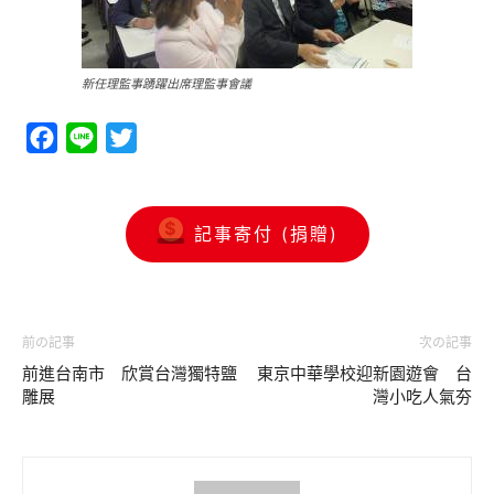
新任理監事踴躍出席理監事會議
Facebook
Line
Twitter
記事寄付 (捐贈)
前の記事
次の記事
前進台南市 欣賞台灣獨特鹽
東京中華學校迎新園遊會 台
雕展
灣小吃人氣夯