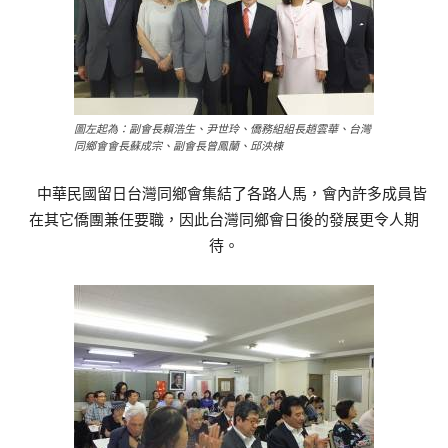
圖左起為：副會長賴浩生、尹世玲、僑務組組長趙雲華、台灣
同鄉會會長蘇成宗、副會長曾鳳蘭、邱泱棟
中華民國留日台灣同鄉會集結了各路人馬，會內許多成員皆
在其它僑團兼任要職，因此台灣同鄉會日後的發展更令人期
待。