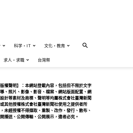
合
科学・IT
文化・教育
求人・求職
台灣祭
版權聲明】：本網站登載內容，包括但不限於文字
導、照片、影像、影音、檔案、網站版面配置、網
設計等素材及商標、聲明等均屬株式會社臺灣新聞
或其他授權株式會社臺灣新聞社使用之提供者所
，未經授權不得擷取、重製、改作、發行、散布、
開播送、公開傳輸、公開展示，違者必究。