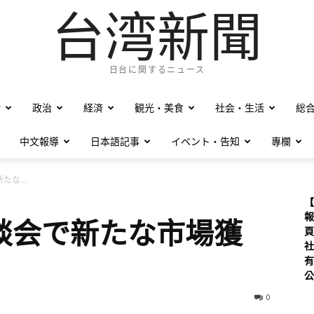
台湾新聞
日台に関するニュース
僑
政治
経済
観光・美食
社会・生活
総
中文報導
日本語記事
イベント・告知
專欄
な...
【
報
談会で新たな市場獲
頁
社
有
公
0