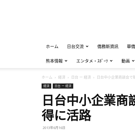
ホーム
日台交流
僑務新資訊
華
熊本情報
エンタメ・ｽﾎﾟｰﾂ
動画
ホーム
経済
日台 ー 経済
日台中小企業商談会で新た
経済
日台 ー 経済
日台中小企業商
得に活路
2013年6月16日