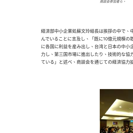
商談会参加者ら。
経済部中小企業処蘇文玲組長は挨拶の中で、
んでいることに言及し、「既に10億元規模の
に各国に利益を産み出し、台湾と日本の中小
力し、第三国市場に進出したり、技術的な協
ている」と述べ、商談会を通じての経済協力