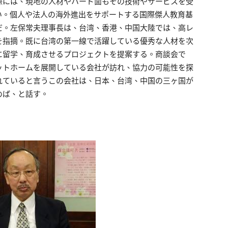
際には、現地の人材やハード面もその技術やサービスを受
い。個人や法人の海外進出をサポートする国際傑人教育基
だ。左保常夫理事長は、台湾、香港、中国大陸では、高レ
を指摘。既に台湾の第一線で活躍している優秀な人材を次
に留学、育成させるプロジェクトを提案する。商談会で
ットホームを展開している会社が訪れ、協力の可能性を探
れていると言うこの会社は、日本、台湾、中国の三ヶ国が
めば、と話す。