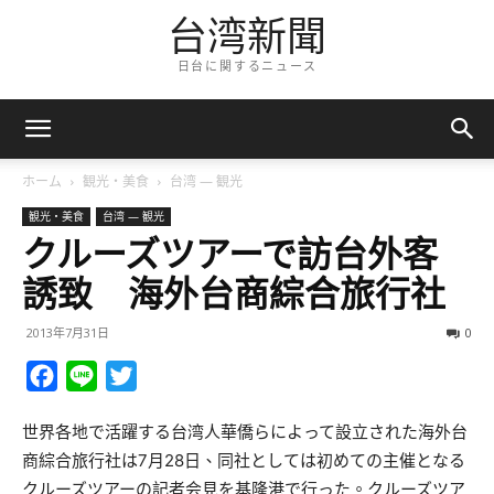
台湾新聞
日台に関するニュース
ホーム
観光・美食
台湾 — 観光
観光・美食
台湾 — 観光
クルーズツアーで訪台外客
誘致 海外台商綜合旅行社
2013年7月31日
0
Facebook
Line
Twitter
世界各地で活躍する台湾人華僑らによって設立された海外台
商綜合旅行社は7月28日、同社としては初めての主催となる
クルーズツアーの記者会見を基隆港で行った。クルーズツア