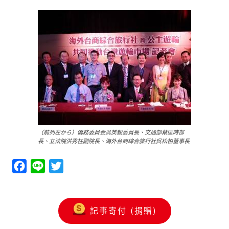
（前列左から）僑務委員会呉英毅委員長、交通部葉匡時部
長、立法院洪秀柱副院長、海外台商綜合旅行社呉松柏董事長
Facebook
Line
Twitter
記事寄付 (捐贈)