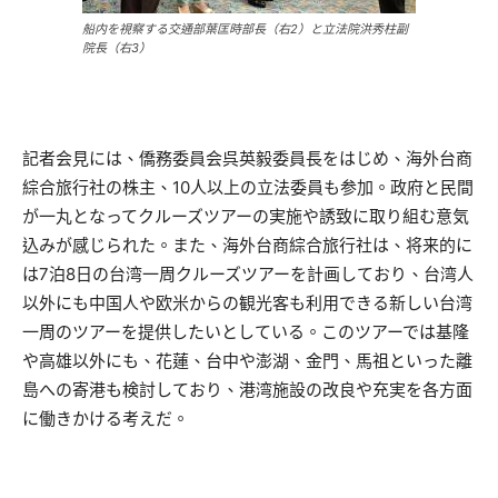
船内を視察する交通部葉匡時部長（右2）と立法院洪秀柱副
院長（右3）
記者会見には、僑務委員会呉英毅委員長をはじめ、海外台商
綜合旅行社の株主、10人以上の立法委員も参加。政府と民間
が一丸となってクルーズツアーの実施や誘致に取り組む意気
込みが感じられた。また、海外台商綜合旅行社は、将来的に
は7泊8日の台湾一周クルーズツアーを計画しており、台湾人
以外にも中国人や欧米からの観光客も利用できる新しい台湾
一周のツアーを提供したいとしている。このツアーでは基隆
や高雄以外にも、花蓮、台中や澎湖、金門、馬祖といった離
島への寄港も検討しており、港湾施設の改良や充実を各方面
に働きかける考えだ。