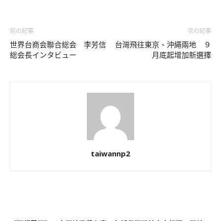
前の記事
次の記事
世界台商会聯合総会 李芳信
台灣飛往東京、沖繩兩地 ９
総会長インタビュー
月底起增加新選擇
taiwannp2