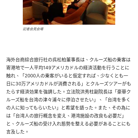
記者会見会場
海外台商綜合旅行社の呉松柏董事長は、クルーズ船の乗客は
寄港地で一人平均149アメリカドルの経済活動を行うことに
触れ、「2000人の乗客がいると仮定すれば、少なくとも一
日に30万アメリカドルが消費される」とクルーズツアーがも
たらす経済効果を強調した。立法院洪秀柱副院長は「豪華ク
ルーズ船を台湾の津々浦々に停泊させたい」、「台湾を多く
の人に知ってもらいたい」と希望を語った。また、その為に
は「台湾人の旅行概念を変え、港湾施設の改良も必要だ」
と、クルーズ船の受け入れ態勢を整える必要があることにも
言及した。