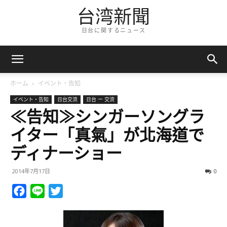
台湾新聞
日台に関するニュース
ホーム
イベント・告知
イベント・告知
日台交流
日台 ー 交流
≪告知≫シンガーソングラ
イター「真氣」が北海道で
ディナーショー
2014年7月17日
0
Facebook
Line
Twitter