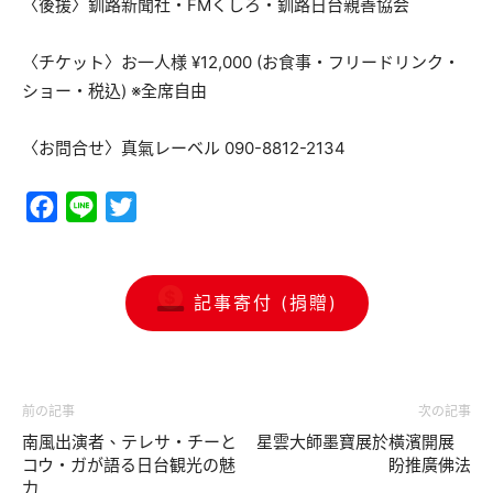
〈後援〉釧路新聞社・FMくしろ・釧路日台親善協会
〈チケット〉お一人様 ¥12,000 (お食事・フリードリンク・
ショー・税込) ※全席自由
〈お問合せ〉真氣レーベル 090-8812-2134
Facebook
Line
Twitter
記事寄付 (捐贈)
前の記事
次の記事
南風出演者、テレサ・チーと
星雲大師墨寶展於橫濱開展
コウ・ガが語る日台観光の魅
盼推廣佛法
力