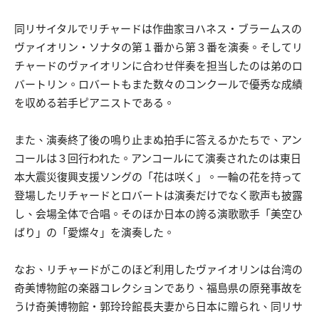
同リサイタルでリチャードは作曲家ヨハネス・ブラームスの
ヴァイオリン・ソナタの第１番から第３番を演奏。そしてリ
チャードのヴァイオリンに合わせ伴奏を担当したのは弟のロ
バートリン。ロバートもまた数々のコンクールで優秀な成績
を収める若手ピアニストである。
また、演奏終了後の鳴り止まぬ拍手に答えるかたちで、アン
コールは３回行われた。アンコールにて演奏されたのは東日
本大震災復興支援ソングの「花は咲く」。一輪の花を持って
登場したリチャードとロバートは演奏だけでなく歌声も披露
し、会場全体で合唱。そのほか日本の誇る演歌歌手「美空ひ
ばり」の「愛燦々」を演奏した。
なお、リチャードがこのほど利用したヴァイオリンは台湾の
奇美博物館の楽器コレクションであり、福島県の原発事故を
うけ奇美博物館・郭玲玲館長夫妻から日本に贈られ、同リサ