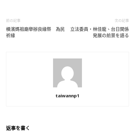
前の記事
次の記事
橫濱媽祖廟舉辦良緣祭 為民
立法委員・林佳龍、台日関係
祈緣
発展の前景を語る
taiwannp1
返事を書く