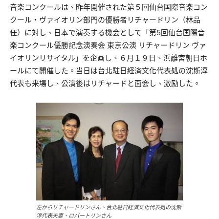
音楽コンクールは、昨年開催された第５回仙台国際音楽コン
クール・ヴァイオリン部門の優勝者リチャードリン（林品
任）に対し、日本で演奏する機会として「第5回仙台国際音
楽コンクール優勝記念演奏会 東京公演 リチャードリン ヴァ
イオリンリサイタル」を企画し、６月１９日、浜離宮朝日ホ
ールにて開催した。当日は台北駐日経済文化代表処の沈斯淳
代表も来場し、公演後はリチャードと面会し、激励した。
左からリチャードリンさん、台北駐日経済文化代表処の沈斯
淳代表夫妻、ロバートリンさん