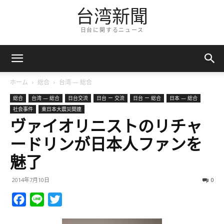
台湾新聞
日台に関するニュース
ホーム
総合
台湾 — 総合
総合
台湾 — 総合
日台交流
日台 ー 交流
日台 ー 総合
日本 — 総合
社会事件
東日本大震災関連
ヴァイオリニストのリチャ
ードリンが日本人ファンを
魅了
2014年7月10日
0
Facebook
Line
Twitter