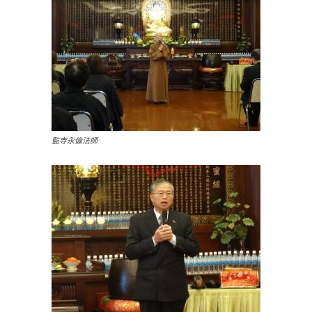
監寺永倫法師