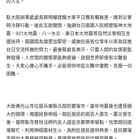
的人生。
駐大阪辦事處處長蔡明耀提醒大家平日應有備無患，遇到災害
時冷靜行動，彼此互助關懷，強調台日兩國人民經歷阪神大地
震、921大地震、八一水災、東日本大地震等自然災害相互支
援扶持，兩國間友誼更加緊密，感謝在座各位常年以來為促進
台日交流所做的努力。最後蔡處長表示，只要人間的友情更能
夠發揮，人世間的關懷更能夠普遍，這個世界即使有災難發
生，大家心連心手攜手，必能很快地從災難中復甦，克服一切
困難。
大阪佛光山寺位居兵庫縣北部的寶塚市，當年地震後也遭受極
大的損壞，周圍民房倒榻，鄰近居民約兩百人喪生。震災發生
後，當時監寺慈怡法師的友人遠從京都帶來餐點，信眾趕回道
場幫忙，利用倒榻廢材生火，為附近居民提供熱食，並向寶塚
市捐出大量棉被與物資，贏得當地居民的信賴與敬重。