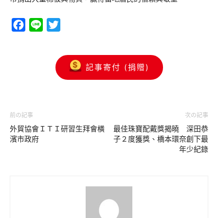
Facebook
Line
Twitter
記事寄付 (捐贈)
前の記事
次の記事
外貿協會ＩＴＩ研習生拜會橫
最佳珠寶配戴獎揭曉 深田恭
濱市政府
子２度獲獎、橋本環奈創下最
年少紀錄