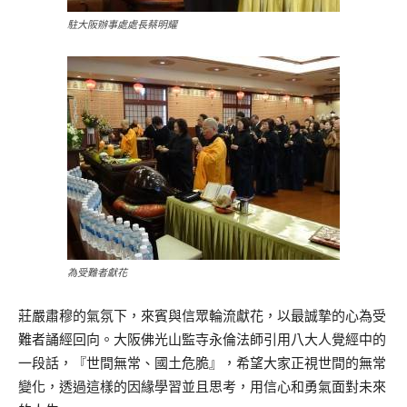
駐大阪辦事處處長蔡明耀
為受難者獻花
莊嚴肅穆的氣氛下，來賓與信眾輪流獻花，以最誠摯的心為受
難者誦經回向。大阪佛光山監寺永倫法師引用八大人覺經中的
一段話，『世間無常、國土危脆』，希望大家正視世間的無常
變化，透過這樣的因緣學習並且思考，用信心和勇氣面對未來