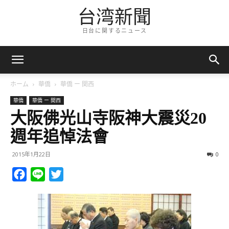
台湾新聞
日台に関するニュース
ホーム
華僑
華僑 ー 関西
華僑
華僑 ー 関西
大阪佛光山寺阪神大震災20
週年追悼法會
2015年1月22日
0
Facebook
Line
Twitter