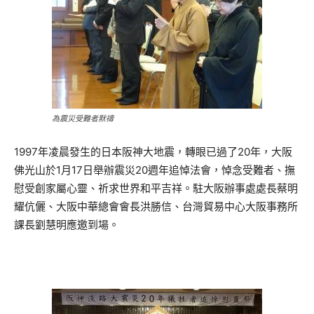
為震災受難者默禱
1997年凌晨發生的日本阪神大地震，轉眼已過了20年，大阪
佛光山於1月17日舉辦震災20週年追悼法會，悼念受難者、撫
慰受創家屬心靈、祈求世界和平吉祥。駐大阪辦事處處長蔡明
耀伉儷、大阪中華總會會長洪勝信、台灣貿易中心大阪事務所
課長劉慧明應邀到場。