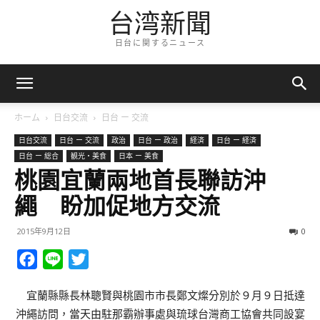
台湾新聞
日台に関するニュース
ホーム
日台交流
日台 ー 交流
日台交流
日台 ー 交流
政治
日台 ー 政治
経済
日台 ー 経済
日台 ー 総合
観光・美食
日本 ー 美食
桃園宜蘭兩地首長聯訪沖
繩 盼加促地方交流
2015年9月12日
0
Facebook
Line
Twitter
宜蘭縣縣長林聰賢與桃園市市長鄭文燦分別於９月９日抵達
沖繩訪問，當天由駐那霸辦事處與琉球台灣商工協會共同設宴