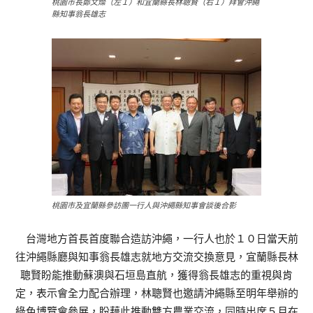
桃園市長鄭文燦（左１）和宜蘭縣長林聰賢（右１）拜會沖繩
縣知事翁長雄志
桃園市及宜蘭縣參訪團一行人與沖繩縣知事會談後合影
台灣地方首長首度聯合造訪沖繩，一行人也於１０日當天前
往沖繩縣廳與知事翁長雄志就地方交流交換意見，宜蘭縣長林
聰賢盼能推動蘇澳與石垣島直航，獲得翁長雄志的重視與肯
定，表示會全力配合辦理，林聰賢也邀請沖繩縣至明年舉辦的
綠色博覽會參展，盼藉此推動雙方農業交流，同時出席５月在