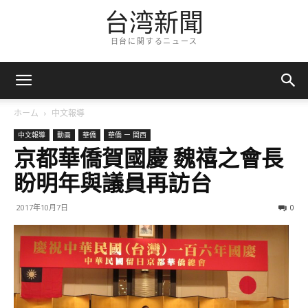
台湾新聞
日台に関するニュース
ホーム
中文報導
中文報導
動画
華僑
華僑 ー 関西
京都華僑賀國慶 魏禧之會長
盼明年與議員再訪台
2017年10月7日
0