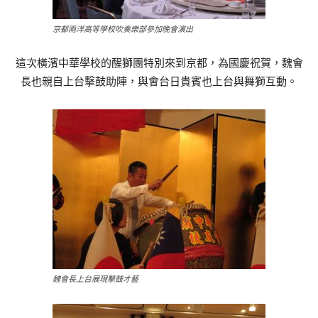
京都兩洋高等學校吹奏樂部參加晚會演出
這次橫濱中華學校的醒獅團特別來到京都，為國慶祝賀，魏會
長也親自上台擊鼓助陣，與會台日貴賓也上台與舞獅互動。
魏會長上台展現擊鼓才藝