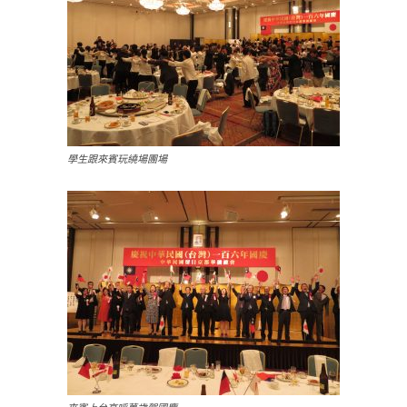
學生跟來賓玩繞場團場