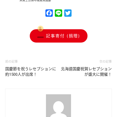
來賓上台高呼萬歲賀國慶
Facebook
Line
Twitter
記事寄付 (捐贈)
前の記事
次の記事
国慶節を祝うレセプションに
北海道国慶祝賀レセプション
約1500人が出席！
が盛大に開催！