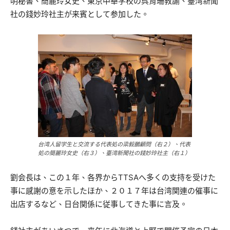
明秘書、簡麗玲女史、東京中華学校の呉育珊教諭、臺湾新聞
社の錢妙玲社主が来賓として参加した。
台湾人留学生と交流する代表処の梁毅鵬顧問（右２）、代表
処の簡麗玲女史（右３）、臺湾新聞社の錢妙玲社主（右１）
劉会長は、この１年、各界からTTSAへ多くの支持を受けた
事に感謝の意を示したほか、２０１７年は台湾関連の催事に
出店するなど、日台関係に従事してきた事に言及。