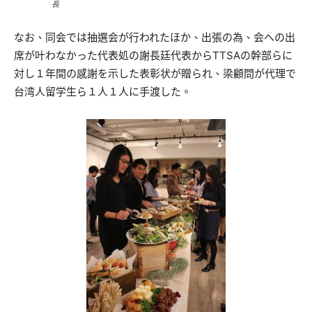
長
なお、同会では抽選会が行われたほか、出張の為、会への出
席が叶わなかった代表処の謝長廷代表からTTSAの幹部らに
対し１年間の感謝を示した表彰状が贈られ、梁顧問が代理で
台湾人留学生ら１人１人に手渡した。