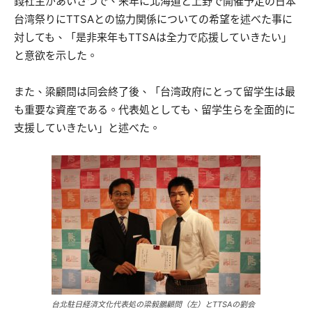
錢社主があいさつで、来年に北海道と上野で開催予定の日本
台湾祭りにTTSAとの協力関係についての希望を述べた事に
対しても、「是非来年もTTSAは全力で応援していきたい」
と意欲を示した。
また、梁顧問は同会終了後、「台湾政府にとって留学生は最
も重要な資産である。代表処としても、留学生らを全面的に
支援していきたい」と述べた。
台北駐日経済文化代表処の梁毅鵬顧問（左）とTTSAの劉会