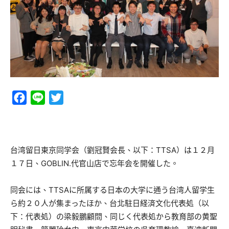
Facebook
Line
Twitter
台湾留日東京同学会（劉冠賢会長、以下：TTSA）は１２月
１７日、GOBLIN.代官山店で忘年会を開催した。
同会には、TTSAに所属する日本の大学に通う台湾人留学生
ら約２０人が集まったほか、台北駐日経済文化代表処（以
下：代表処）の梁毅鵬顧問、同じく代表処から教育部の黄聖