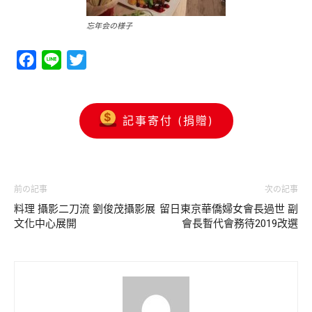
忘年会の様子
Facebook
Line
Twitter
記事寄付 (捐贈)
前の記事
次の記事
料理 攝影二刀流 劉俊茂攝影展
留日東京華僑婦女會長過世 副
文化中心展開
會長暫代會務待2019改選