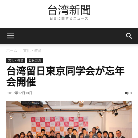
台湾新聞
日台に関するニュース
ホーム
文化・教育
文化・教育
日台交流
台湾留日東京同学会が忘年
会開催
2017年12月18日
0