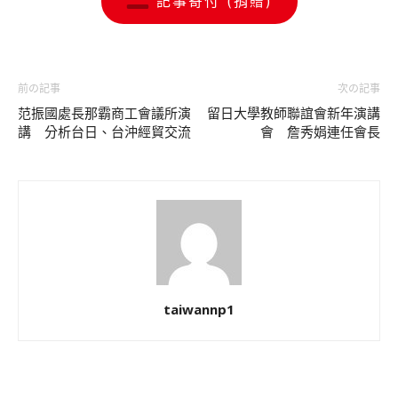
記事寄付 (捐贈)
前の記事
次の記事
范振國處長那霸商工會議所演
留日大學教師聯誼會新年演講
講 分析台日、台沖經貿交流
會 詹秀娟連任會長
taiwannp1