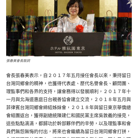
張春美會長致詞
會長張春美表示，自２０１７年五月接任會長以來，秉持留日
台灣同鄉會的精神，也獲得代表處、歷代名譽會長、顧問團、
理監事們和各界的支持，讓會務得以發展順利，２０１７年十
一月與北海道惠庭日台親善協會建立交流，２０１８年五月與
菲律賓台灣同鄉會締結姊妹會，２０１８年與留日東京華僑總
會組團返台，獲得副總統陳建仁和國民黨主席吳敦義的接見，
這些點點滴滴，都歸功於幹部夥伴們的辛勞，以及理監事和會
員們無怨無悔的付出，將來也會繼續為留日台灣同鄉會打拼，