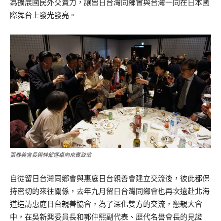
為擴展國民外交賣力，讓留日台灣同鄉會與台灣一同在日本國
際舞台上發光發亮。
張春美會長與幹部逐桌向來賓致敬
自從留日台灣同鄉會與惠庭日台親善會建立交流後，彼此都保
持密切的來往關係，去年九月留日台灣同鄉會也再次遠赴北海
道造訪惠庭日台親善協會，為了深化雙方的交流，懇親大會
中，在吳新興委員長和郭仲熙副代表、歷代名譽會長的見證