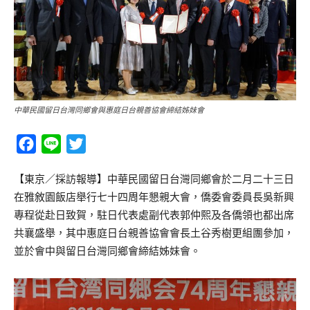
中華民國留日台灣同鄉會與惠庭日台親善協會締結姊妹會
Facebook
Line
Twitter
【東京／採訪報導】中華民國留日台灣同鄉會於二月二十三日
在雅敘園飯店舉行七十四周年懇親大會，僑委會委員長吳新興
專程從赴日致賀，駐日代表處副代表郭仲熙及各僑領也都出席
共襄盛舉，其中惠庭日台親善協會會長土谷秀樹更組團參加，
並於會中與留日台灣同鄉會締結姊妹會。