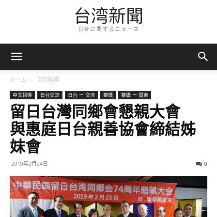
台湾新聞
日台に関するニュース
ホーム
中文報導
中文報導
日台交流
日台 ー 交流
華僑
華僑 ー 関東
留日台灣同鄉會懇親大會
與惠庭日台親善協會締結姊
妹會
2019年2月24日
0