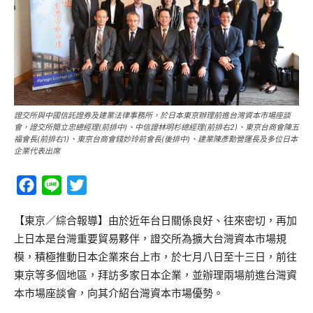
證交所與中國信託證券及建業法律事務所，於日本東京辦理前進台灣資本市場座談
會，證交所簡立忠總經理(前排中)、中信證林明杉總經理(前排右2)、東京台商會陳五
福會長(前排右1)、東京台商會錢妙玲前會長(後排中)、建業陳彥勳營運長及多位日本
企業代表出席
Facebook
Line
Twitter
【東京／綜合報導】由於近年台日關係良好、往來密切，再加
上日本是台灣重要貿易夥伴，證交所為擴大台灣資本市場規
模，積極推動日本企業來台上市，於七月八日至十三日，前往
東京等多個地區，拜訪多家日本企業，並辦理兩場前進台灣資
本市場座談會，向其介紹台灣資本市場優勢。