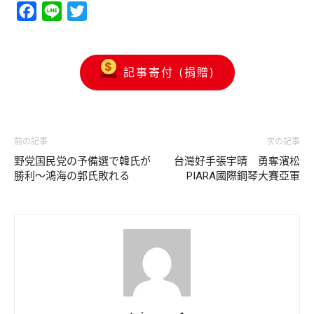
Facebook
Line
Twitter
記事寄付 (捐贈)
前の記事
次の記事
野党国民党の予備選で韓氏が
台灣好手張宇晴 勇奪濱松
勝利～鴻海の郭氏敗れる
PIARA國際鋼琴大賽亞軍