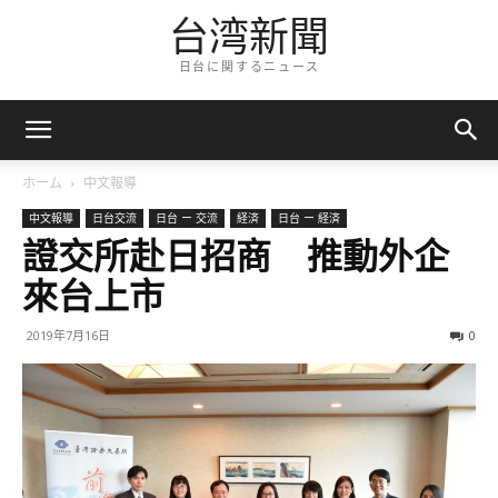
台湾新聞
日台に関するニュース
ホーム
中文報導
中文報導
日台交流
日台 ー 交流
経済
日台 ー 経済
證交所赴日招商 推動外企
來台上市
2019年7月16日
0