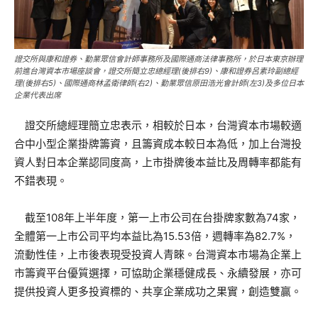
證交所與康和證券、勤業眾信會計師事務所及國際通商法律事務所，於日本東京辦理
前進台灣資本市場座談會，證交所簡立忠總經理(後排右9)、康和證券呂素玲副總經
理(後排右5)、國際通商林孟衛律師(右2)、勤業眾信原田浩光會計師(左3)及多位日本
企業代表出席
證交所總經理簡立忠表示，相較於日本，台灣資本市場較適
合中小型企業掛牌籌資，且籌資成本較日本為低，加上台灣投
資人對日本企業認同度高，上市掛牌後本益比及周轉率都能有
不錯表現。
截至108年上半年度，第一上市公司在台掛牌家數為74家，
全體第一上市公司平均本益比為15.53倍，週轉率為82.7%，
流動性佳，上市後表現受投資人青睞。台灣資本市場為企業上
市籌資平台優質選擇，可協助企業穩健成長、永續發展，亦可
提供投資人更多投資標的、共享企業成功之果實，創造雙贏。